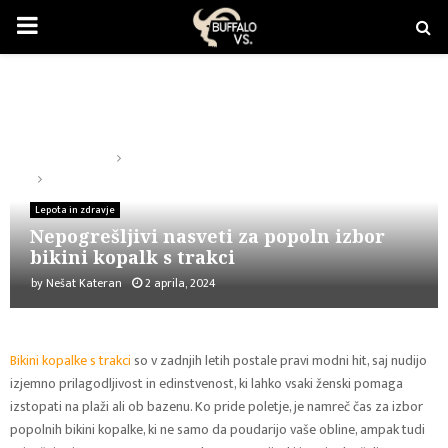
PRIMARY
MENU
Domača stran
Lepota in zdravje
Nepogrešljivi nasveti za popoln izbor bikini kopalk s trakci
Lepota in zdravje
Nepogrešljivi nasveti za popoln izbor
bikini kopalk s trakci
by
Nešat Kateran
2 aprila, 2024
Bikini kopalke s trakci
so v zadnjih letih postale pravi modni hit, saj nudijo
izjemno prilagodljivost in edinstvenost, ki lahko vsaki ženski pomaga
izstopati na plaži ali ob bazenu. Ko pride poletje, je namreč čas za izbor
popolnih bikini kopalke, ki ne samo da poudarijo vaše obline, ampak tudi