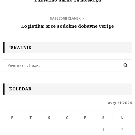
NASLEDNJI ČLANEK
Logistika: Srce sodobne dobavne verige
ISKALNIK
S
e
a
S
r
c
KOLEDAR
E
h
f
A
avgust 2026
o
r
R
P
T
S
Č
P
S
N
:
C
1
2