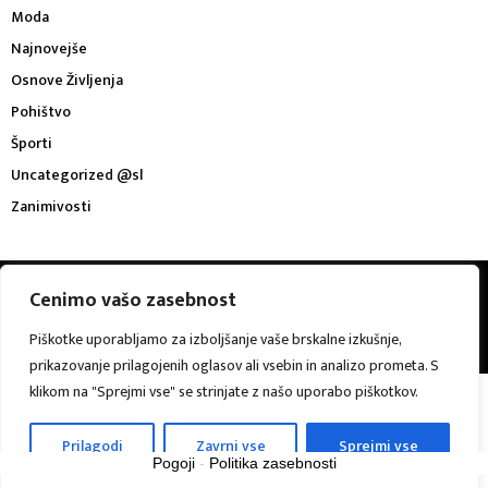
Moda
Najnovejše
Osnove Življenja
Pohištvo
Športi
Uncategorized @sl
Zanimivosti
@2023 - buffalovs.com. All Right Reserved.
Cenimo vašo zasebnost
Piškotke uporabljamo za izboljšanje vaše brskalne izkušnje,
O meni
Kontakt
prikazovanje prilagojenih oglasov ali vsebin in analizo prometa. S
klikom na "Sprejmi vse" se strinjate z našo uporabo piškotkov.
Slovenščina
Prilagodi
Zavrni vse
Sprejmi vse
Pogoji
-
Politika zasebnosti