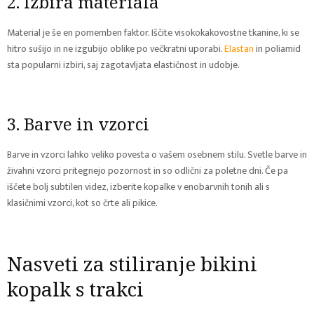
2. Izbira materiala
Material je še en pomemben faktor. Iščite visokokakovostne tkanine, ki se
hitro sušijo in ne izgubijo oblike po večkratni uporabi.
Elastan
in poliamid
sta popularni izbiri, saj zagotavljata elastičnost in udobje.
3. Barve in vzorci
Barve in vzorci lahko veliko povesta o vašem osebnem stilu. Svetle barve in
živahni vzorci pritegnejo pozornost in so odlični za poletne dni. Če pa
iščete bolj subtilen videz, izberite kopalke v enobarvnih tonih ali s
klasičnimi vzorci, kot so črte ali pikice.
Nasveti za stiliranje bikini
kopalk s trakci