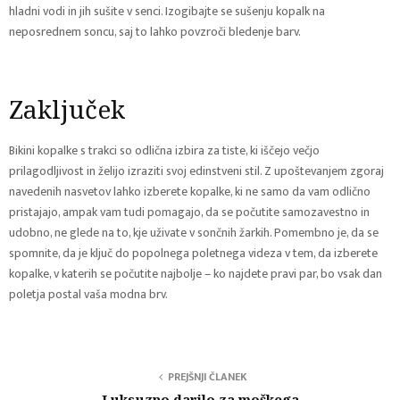
hladni vodi in jih sušite v senci. Izogibajte se sušenju kopalk na
neposrednem soncu, saj to lahko povzroči bledenje barv.
Zaključek
Bikini kopalke s trakci so odlična izbira za tiste, ki iščejo večjo
prilagodljivost in želijo izraziti svoj edinstveni stil. Z upoštevanjem zgoraj
navedenih nasvetov lahko izberete kopalke, ki ne samo da vam odlično
pristajajo, ampak vam tudi pomagajo, da se počutite samozavestno in
udobno, ne glede na to, kje uživate v sončnih žarkih. Pomembno je, da se
spomnite, da je ključ do popolnega poletnega videza v tem, da izberete
kopalke, v katerih se počutite najbolje – ko najdete pravi par, bo vsak dan
poletja postal vaša modna brv.
PREJŠNJI ČLANEK
Luksuzno darilo za moškega