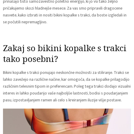
prinašajo tisto samozavestno poletno energijo, ki jo vsi tako željno
pričakujemo skozi hladnejše mesece.
Za vas smo pripravili dragocene
nasvete, kako izbrati in nositi bikini kopalke s trakci, da boste izgledali in
se počutili nepremagljivo.
Zakaj so bikini kopalke s trakci
tako posebni?
Bikini kopalke s trakci ponujajo neskončne možnosti za stiliranje. Trakci se
lahko zavežejo na različne načine, kar omogoča, da se kopalke prilagodijo
različnim telesnim tipom in preferencam. Poleg tega trakci dodajo vizualni
interes in lahko poudarijo vaše najboljše lastnosti, bodisi s poudarjanjem
pasu, izpostavljanjem ramen ali celo s kreiranjem iluzije višje postave.