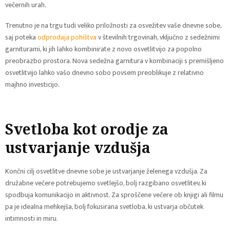
večernih urah.
Trenutno je na trgu tudi veliko priložnosti za osvežitev vaše dnevne sobe,
saj poteka
odprodaja pohištva
v številnih trgovinah, vključno z sedežnimi
garniturami, ki jih lahko kombinirate z novo osvetlitvijo za popolno
preobrazbo prostora. Nova sedežna garnitura v kombinaciji s premišljeno
osvetlitvijo lahko vašo dnevno sobo povsem preoblikuje z relativno
majhno investicijo.
Svetloba kot orodje za
ustvarjanje vzdušja
Končni cilj osvetlitve dnevne sobe je ustvarjanje želenega vzdušja. Za
družabne večere potrebujemo svetlejšo, bolj razgibano osvetlitev, ki
spodbuja komunikacijo in aktivnost. Za sproščene večere ob knjigi ali filmu
pa je idealna mehkejša, bolj fokusirana svetloba, ki ustvarja občutek
intimnosti in miru.