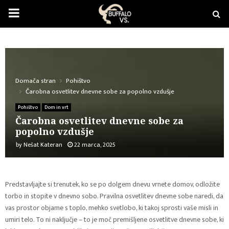
PRIMARY
MENU
Domača stran
Pohištvo
Čarobna osvetlitev dnevne sobe za popolno vzdušje
Pohištvo
Dom in vrt
Čarobna osvetlitev dnevne sobe za
popolno vzdušje
by
Nešat Kateran
22 marca, 2025
Predstavljajte si trenutek, ko se po dolgem dnevu vrnete domov, odložite
torbo in stopite v dnevno sobo. Pravilna osvetlitev dnevne sobe naredi, da
vas prostor objame s toplo, mehko svetlobo, ki takoj sprosti vaše misli in
umiri telo. To ni naključje – to je moč premišljene osvetlitve dnevne sobe, ki