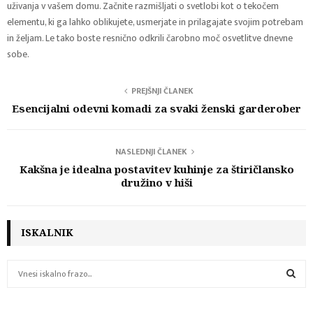
uživanja v vašem domu. Začnite razmišljati o svetlobi kot o tekočem
elementu, ki ga lahko oblikujete, usmerjate in prilagajate svojim potrebam
in željam. Le tako boste resnično odkrili čarobno moč osvetlitve dnevne
sobe.
PREJŠNJI ČLANEK
Esencijalni odevni komadi za svaki ženski garderober
NASLEDNJI ČLANEK
Kakšna je idealna postavitev kuhinje za štiričlansko
družino v hiši
ISKALNIK
S
e
a
S
r