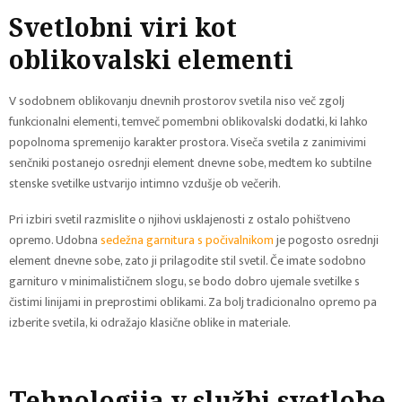
Svetlobni viri kot
oblikovalski elementi
V sodobnem oblikovanju dnevnih prostorov svetila niso več zgolj
funkcionalni elementi, temveč pomembni oblikovalski dodatki, ki lahko
popolnoma spremenijo karakter prostora. Viseča svetila z zanimivimi
senčniki postanejo osrednji element dnevne sobe, medtem ko subtilne
stenske svetilke ustvarijo intimno vzdušje ob večerih.
Pri izbiri svetil razmislite o njihovi usklajenosti z ostalo pohištveno
opremo. Udobna
sedežna garnitura s počivalnikom
je pogosto osrednji
element dnevne sobe, zato ji prilagodite stil svetil. Če imate sodobno
garnituro v minimalističnem slogu, se bodo dobro ujemale svetilke s
čistimi linijami in preprostimi oblikami. Za bolj tradicionalno opremo pa
izberite svetila, ki odražajo klasične oblike in materiale.
Tehnologija v službi svetlobe