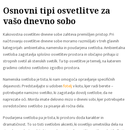
Osnovni tipi osvetlitve za
vašo dnevno sobo
Kakovostna osvetlitev dnevne sobe zahteva premišljen pristop. Pri
načrtovanju osvetlitve dnevne sobe moramo razmišljati v treh glavnih
kategorijah: ambientalna, namenska in poudarjena svetloba. Ambientalna
svetloba zagotavlja splošno osvetlitev prostora in običajno prihaja iz
stropnih svetil ali stenskih svetilk. Ta tip osvetlitve je temelj, na katerem
gradimo celotno svetlobno zgodbo prostora.
Namenska svetloba je tista, ki nam omogoča opravljanje specifičnih
dejavnosti. Predstavljajte si udoben
fotelj
v kotu, kjer radi berete –
potrebujete namizno svetilko, ki zagotavlja dovolj svetlobe, da ne
naprezate oči. Morda imate delovno mizo v dnevni sobi, kjer potrebujete
osredotočeno svetlobo za pisanje ali ročna dela.
Poudarjena svetloba pa je tista, ki prostoru doda karakter in
dramatičnost. To so tisti svetlobni akcenti, ki osvetlijo umetniška dela na