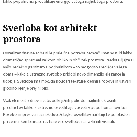
lahko popolnoma preoblikuje energijo vašega najljubšega prostora.
Svetloba kot arhitekt
prostora
Osvetlitev dnevne sobe ni le praktična potreba, temveč umetnost, ki lahko
dramatično spremeni velikost, obliko in občutek prostora. Predstavljajte si
vašo sedežno garnituro s počivalnikom – to mogočno središče vašega
doma – kako z ustrezno svetlobo pridobi novo dimenzijo elegance in
udobja. Svetloba ima moč, da poudari teksture, definira robove in ustvari
globino, kjer je prej ni bilo.
Vsak element v dnevni sobi, od knjižnih polic do majhnih okrasnih
predmetov, lahko z ustrezno osvetlitvijo zasveti v popolnoma novi luči.
Posebej impresiven učinek dosežete, ko osvetlitev načrtujete po plasteh,
pri čemer kombinirate različne vire svetlobe na različnih višinah.