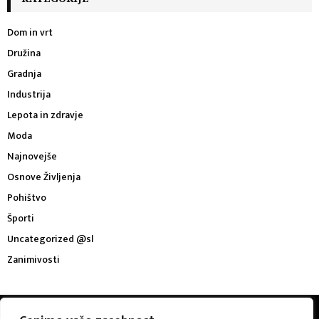
Dom in vrt
Družina
Gradnja
Industrija
Lepota in zdravje
Moda
Najnovejše
Osnove Življenja
Pohištvo
Športi
Uncategorized @sl
Zanimivosti
@2023 - buffalovs.com. All Right Reserved.