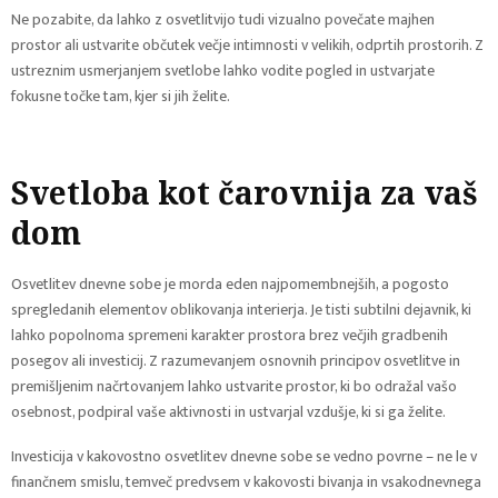
Ne pozabite, da lahko z osvetlitvijo tudi vizualno povečate majhen
prostor ali ustvarite občutek večje intimnosti v velikih, odprtih prostorih. Z
ustreznim usmerjanjem svetlobe lahko vodite pogled in ustvarjate
fokusne točke tam, kjer si jih želite.
Svetloba kot čarovnija za vaš
dom
Osvetlitev dnevne sobe je morda eden najpomembnejših, a pogosto
spregledanih elementov oblikovanja interierja. Je tisti subtilni dejavnik, ki
lahko popolnoma spremeni karakter prostora brez večjih gradbenih
posegov ali investicij. Z razumevanjem osnovnih principov osvetlitve in
premišljenim načrtovanjem lahko ustvarite prostor, ki bo odražal vašo
osebnost, podpiral vaše aktivnosti in ustvarjal vzdušje, ki si ga želite.
Investicija v kakovostno osvetlitev dnevne sobe se vedno povrne – ne le v
finančnem smislu, temveč predvsem v kakovosti bivanja in vsakodnevnega