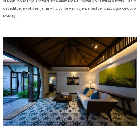
stenah, poudarijo arhitekturne elemente ali osvetlijo rastline v kotih. Ta tip
osvetlitve je kot češnja na vrhu torte – ni nujen, a bistveno izboljša celotno
izkušnjo.