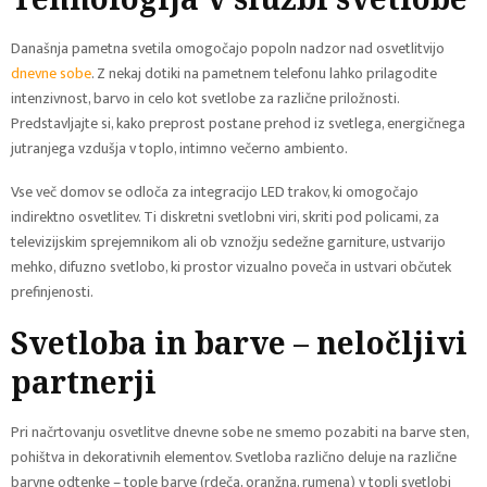
Današnja pametna svetila omogočajo popoln nadzor nad osvetlitvijo
dnevne sobe
. Z nekaj dotiki na pametnem telefonu lahko prilagodite
intenzivnost, barvo in celo kot svetlobe za različne priložnosti.
Predstavljajte si, kako preprost postane prehod iz svetlega, energičnega
jutranjega vzdušja v toplo, intimno večerno ambiento.
Vse več domov se odloča za integracijo LED trakov, ki omogočajo
indirektno osvetlitev. Ti diskretni svetlobni viri, skriti pod policami, za
televizijskim sprejemnikom ali ob vznožju sedežne garniture, ustvarijo
mehko, difuzno svetlobo, ki prostor vizualno poveča in ustvari občutek
prefinjenosti.
Svetloba in barve – neločljivi
partnerji
Pri načrtovanju osvetlitve dnevne sobe ne smemo pozabiti na barve sten,
pohištva in dekorativnih elementov. Svetloba različno deluje na različne
barvne odtenke – tople barve (rdeča, oranžna, rumena) v topli svetlobi