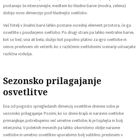
postanejo še intenzivnejše, medtem ko hladne barve (modra, zelena)
dobijo novo dimenzijo pod hladnejšo svetlobo.
Vaš fotelj v živahni barvi lahko postane osrednji element prostora, če ga
osvetlite s poudarjeno svetlobo. Po drugi strani pa lahko nevtralne barve,
kot so bež, siva ali bela, služijo kot popolno platno za igro svetlobe in
sence, predvsem ob večerih, ko z različnimi svetlobnimi scenariji ustvarjate
različna vzdušja.
Sezonsko prilagajanje
osvetlitve
Ena od pogosto spregledanih dimenzij osvetlitve dnevne sobe je
sezonsko prilagajanje. Pozimi, ko so dnevi krajši in naravne svetlobe
primanjkuje, potrebujemo več umetne svetlobe, ki je toplejša in bolj
intenzivna. V poletnih mesecih pa lahko izkoristimo obilje naravne
svetlobe in umetno osvetlitev uporabimo bolj subtilno, predvsem v