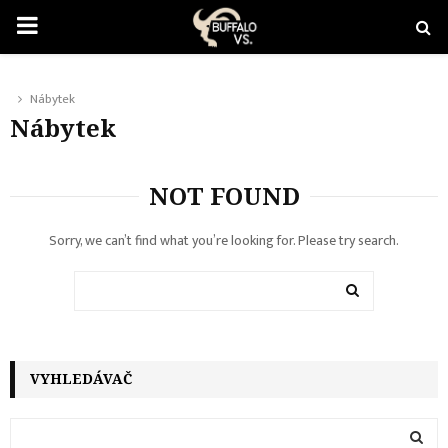
PRIMARY
MENU
Nábytek
Nábytek
NOT FOUND
Sorry, we can’t find what you’re looking for. Please try search.
Search
for:
SEARCH
VYHLEDÁVAČ
S