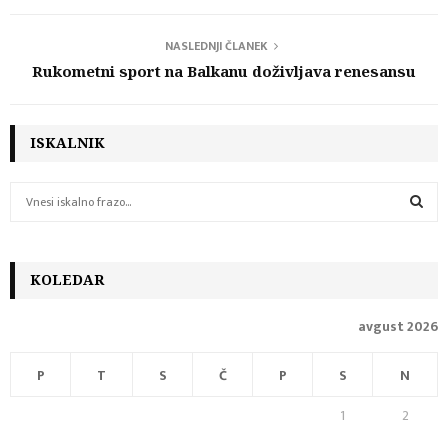
NASLEDNJI ČLANEK
Rukometni sport na Balkanu doživljava renesansu
ISKALNIK
S
e
a
S
r
c
KOLEDAR
E
h
f
A
avgust 2026
o
r
R
P
T
S
Č
P
S
N
:
C
1
2
H