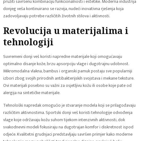
pružiti savršenu kombinaciju funkcionalnosti i estetike. Moderna industrija
donjeg veša kontinuirano se razvija, nudeći inovativna rješenja koja
zadovoljavaju potrebe različitih životnih stilova i aktivnosti.
Revolucija u materijalima i
tehnologiji
Suvremeni donji veš koristi napredne materijale koji omogućavaju
optimalno disanje kože, brzu apsorpciju vlage i dugotrajnu udobnost.
Mikromodalna vlakna, bambus i organski pamuk postaju sve popularniji
izbori zbog svojih prirodnih antibakterijskih svojstava i mekane teksture.
Ovi materijali posebno su važni za osjetljivu kožu ili osobe koje pate od
alergija na sintetičke materijale.
Tehnološki napredak omogućio je stvaranje modela koji se prilagođavaju
različitim aktivnostima. Sportski donji veš koristi tehnologije odvođenja
vlage koje održavaju kožu suhom tijekom intenzivnih aktivnosti, dok
svakodnevni modeli fokusiraju na dugotrajan komfor i diskretnost ispod
odjeće. Kvalitetni grudnjaci predstavljaju savršen primjer kako moderne