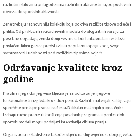
različitim stilovima prilagođenima različitim aktivnostima, od poslovnih
obveza do sportskih aktivnosti.
Žene trebaju raznovrsniju kolekciju koja pokriva različite tipove odjeće i
prilike. Od praktičnih svakodnevnih modela do elegantnih verzija za
posebne događaje, ženski donji veš mora biti funkcjonalan i estetski
privlačan. Bikini gaćice predstavljaju popularnu opciju zbog svoje
svestranosti i udobnosti pod različitim tipovima odjeće.
Održavanje kvalitete kroz
godine
Pravilna njega donjeg veša ključna je za održavanje njegove
funkcionalnosti i izgleda kroz duži period. Različiti materijali zahtijevaju
specifične pristupe pranju i sušenju. Delikatni materijali poput čipke
trebaju ručno pranje ili korištenje posebnih programa u perilici, dok
sportski modeli mogu podnijeti intenzivnije cikluse pranja.
Organizacija i skladištenje također utječu na dugovječnost donjeg veša.