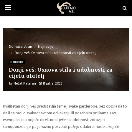
PRIMARY
MENU
Domača stran
Najnovije
Donji veš: Osnova stila i udobnosti za cijelu obitelj
Najnovije
Donji veš: Osnova stila i udobnosti za
cijelu obitelj
by
Nešat Kateran
11 julija, 2025
Kvalitetan donji veš predstavlja temelj svake garderobe, bez obzira na to
da li se radi o svakodnevnom odijevanju ili posebnim prilikama. Ovaj
esencijalni dio odjeće direktno utječe na udobnost, zdravlje i
samopouzdanje, pa je važno posvetiti pažnju odabiru modela koji će