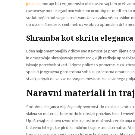
jedilnico
morajo biti ergonomsko oblikovani, saj tam preživimo 
ravnovesje med elegantnim videzom in udobjem, medtem ko m
sodobnejšim notranjim ureditvam. Univerzalna višina jedilne m
do oseminštirideset centimetrov visoki za optimalno držo med
Shramba kot skrita eleganca
Eden najpomembnejših vidikov enostavnosti je premišljena org
in omogočajo shranjevanje predmetov, ki jih redkeje uporabljamo
iskanje potrebnih stvari. Odprte police so primerne le za izbra
spalnici je vgrajena garderobna soba ali prostorna omara nujn
stvari, ampak da so vse na svojem mestu in zunaj vidnega polja,
Naravni materiali in tra
Sodobna eleganca vključuje odgovornost do okolja in izbiro tra
vlakna so materiali, ki ne bodo le obstali preizkus časa, temveč
Upoštevajte njihovo izvor, obstojnost in možnosti recikliranja o
bistveno hitreje, kar jih dela odlično trajnostno alternativo.
Lanene zavese prepuščajo svetlobo in kroženje zraka, hkrati pa 