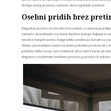
dodaja značaj prostoru, namesto da bi izgubljali vrednost.
Osebni pridih brez preti
Eleganten prostor ne sme biti brezoseben, a ravnovesje je ključ
namesto da prekrijete vse stene. Rastline vnašajo življenje in 
množice manjših lončnic. Knjige lahko uredite po barvah za vizua
dobijo izpostavljeno mesto na enem policnem prostoru ali v stek
pohištvo lahko nosijo vašo osebnost skozi izbiro barve ali mate
elegance v modernem bivalnem prostoru je prostor, ki odraža v