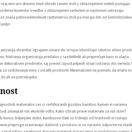
vsaj eno uro dnevno med obroki. Leseni stoli z oblazinjenimi sedeži ponujajo
oderne kovinske izvedbe z oblazinjenim sedežem in naslonom ustrezajo
ize znaša petinsedemdeset centimetrov, stoli pa morajo biti od šestinštirides
 jedjo.
anizacija shrambe. Vgrajene omare do stropa izkoriščajo celotno višino pros
. Notranja organizacija predalov z razdelilniki ali preprečuje kaos in olajša
ne dekorativne predmete, saj preveč izpostavljenih stvari ustvarja vtis nereda. 
a za vzdrževanje miru v ostalih prostorih. Minimalizem ne pomeni, da imate m
 ko jih ne potrebujete.
jnost
jnostnih materialov. Les iz certificiranih gozdov, bambus, kamen in naravna
 tudi zmanjšali vaš ekološki odtis. Kako izbrati prave materiale za vaš dom?
b koncu življenjske dobe. Bambusovi tlaki so trdnejši od hrastovih in rastejo
 Volnene preproge uravnavajo vlažnost v prostoru in so naravno odporne na made
zagotavljajo zasebnost. Naravni materiali starajo lepo in pridobivajo patino, 