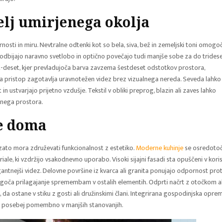
elj umirjenega okolja
nosti in miru. Nevtralne odtenki kot so bela, siva, bež in zemeljski toni omogo
dbijajo naravno svetlobo in optično povečajo tudi manjše sobe za do trides
t-deset, kjer prevladujoča barva zavzema šestdeset odstotkov prostora,
Ta pristop zagotavlja uravnotežen videz brez vizualnega nereda. Seveda lahko
n ustvarjajo prijetno vzdušje. Tekstil v obliki preprog, blazin ali zaves lahko
tnega prostora.
e doma
, zato mora združevati funkcionalnost z estetiko.
Moderne kuhinje
se osredoto
eriale, ki vzdržijo vsakodnevno uporabo. Visoki sijajni fasadi sta opuščeni v kori
egantnejši videz. Delovne površine iz kvarca ali granita ponujajo odpornost prot
oča prilagajanje spremembam v ostalih elementih. Odprti načrt z otočkom al
a ostane v stiku z gosti ali družinskimi člani. Integrirana gospodinjska opre
še posebej pomembno v manjših stanovanjih.