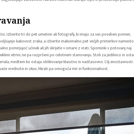
ravanja
no. Izberite tri do pet umetnin ali fotografij, ki imajo za vas poseben pomen,
izboljšujejo kakovost zraka, a izberite maksimalno pet večjih primerkov namesto
lno pomirjujoč učinek ali jih skrijete v omare z vrati. Spominki s potovanj naj
leni vitrini, ne pa razpršeni po celotnem stanovanju. Stoli za jedilnico in osta
riala, medtem ko ostaja oblikovanje klasično in nadčasovno. Cilj enostavnosti 
aše vrednote in okus, hkrati pa omogoča mir in funkcionalnost.