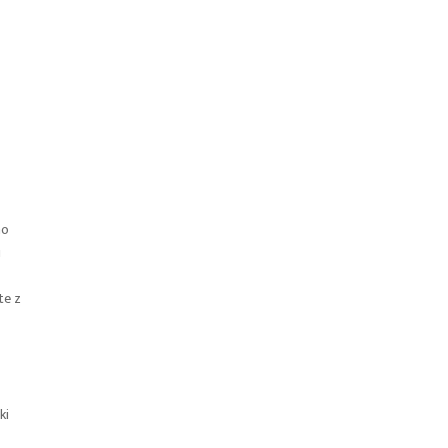
no
i
te z
ki