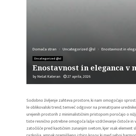
Domača stran
Uncategorized @sl
Enostavnost in ele
Uncategorized @sl
Enostavnost in eleganca v
by
Nešat Kateran
27 aprila, 2026
Sodobno življenje zahteva prostore, ki nam omogočajo sprosti
le oblikovalski trend, temveč odgovor na prenatrpane urednike
urejenih prostorih z minimalističnim pristopom poročajo o nižj
tiste resnično potrebne omogoča lažje vzdrževanje čistoče in v
zatočišče pred kaotičnim zunanjim svetom, kjer vsak element 
razkošja, ampak premišljeno izbiro kosov, ki med seboj harmon