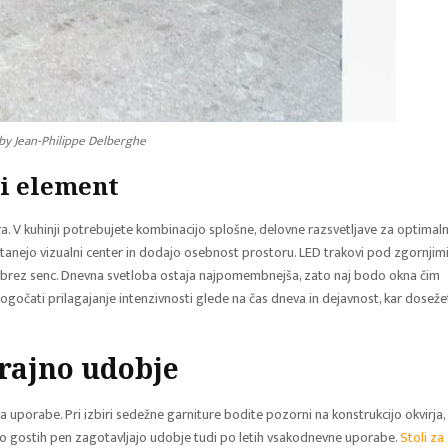
by Jean-Philippe Delberghe
ki element
. V kuhinji potrebujete kombinacijo splošne, delovne razsvetljave za optimal
stanejo vizualni center in dodajo osebnost prostoru. LED trakovi pod zgornjim
 brez senc. Dnevna svetloba ostaja najpomembnejša, zato naj bodo okna čim
ogočati prilagajanje intenzivnosti glede na čas dneva in dejavnost, kar doseže
trajno udobje
a uporabe. Pri izbiri sedežne garniture bodite pozorni na konstrukcijo okvirja, 
isoko gostih pen zagotavljajo udobje tudi po letih vsakodnevne uporabe.
Stoli za