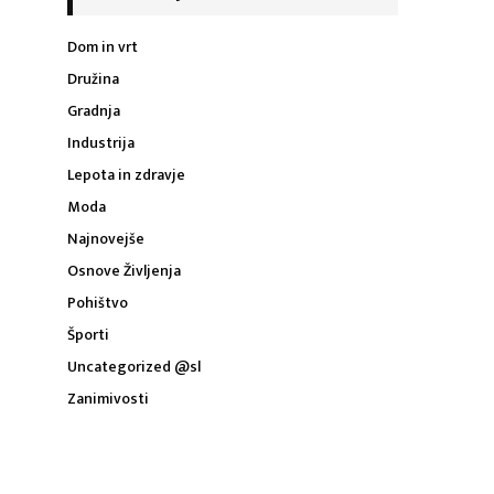
Dom in vrt
Družina
Gradnja
Industrija
Lepota in zdravje
Moda
Najnovejše
Osnove Življenja
Pohištvo
Športi
Uncategorized @sl
Zanimivosti