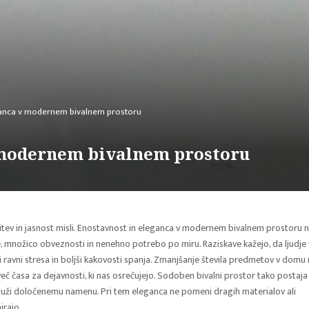
ganca v modernem bivalnem prostoru
 modernem bivalnem prostoru
tev in jasnost misli. Enostavnost in eleganca v modernem bivalnem prostoru n
, množico obveznosti in nenehno potrebo po miru. Raziskave kažejo, da ljudje 
i ravni stresa in boljši kakovosti spanja. Zmanjšanje števila predmetov v domu
eč časa za dejavnosti, ki nas osrečujejo. Sodoben bivalni prostor tako postaja
služi določenemu namenu. Pri tem eleganca ne pomeni dragih materialov ali
irajo.