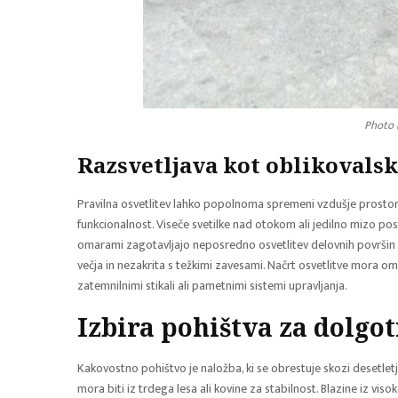
Photo 
Razsvetljava kot oblikovals
Pravilna osvetlitev lahko popolnoma spremeni vzdušje prostora
funkcionalnost. Viseče svetilke nad otokom ali jedilno mizo po
omarami zagotavljajo neposredno osvetlitev delovnih površin
večja in nezakrita s težkimi zavesami. Načrt osvetlitve mora om
zatemnilnimi stikali ali pametnimi sistemi upravljanja.
Izbira pohištva za dolgo
Kakovostno pohištvo je naložba, ki se obrestuje skozi desetletj
mora biti iz trdega lesa ali kovine za stabilnost. Blazine iz v