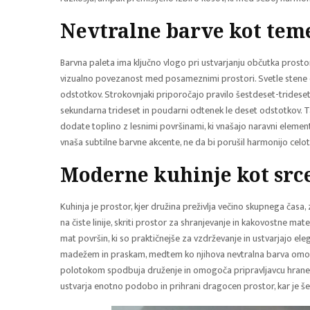
Nevtralne barve kot tem
Barvna paleta ima ključno vlogo pri ustvarjanju občutka prostor
vizualno povezanost med posameznimi prostori. Svetle stene o
odstotkov. Strokovnjaki priporočajo pravilo šestdeset-tridese
sekundarna trideset in poudarni odtenek le deset odstotkov. 
dodate toplino z lesnimi površinami, ki vnašajo naravni element i
vnaša subtilne barvne akcente, ne da bi porušil harmonijo celo
Moderne kuhinje kot src
Kuhinja je prostor, kjer družina preživlja večino skupnega časa
na čiste linije, skriti prostor za shranjevanje in kakovostne mat
mat površin, ki so praktičnejše za vzdrževanje in ustvarjajo el
madežem in praskam, medtem ko njihova nevtralna barva omog
polotokom spodbuja druženje in omogoča pripravljavcu hrane, d
ustvarja enotno podobo in prihrani dragocen prostor, kar je 