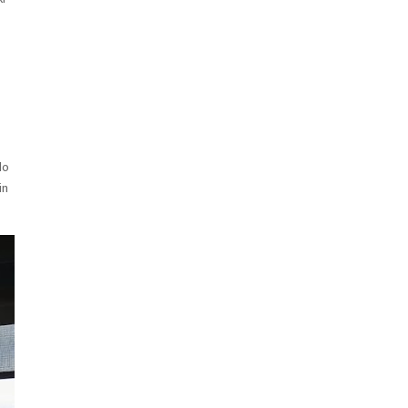
lo
in