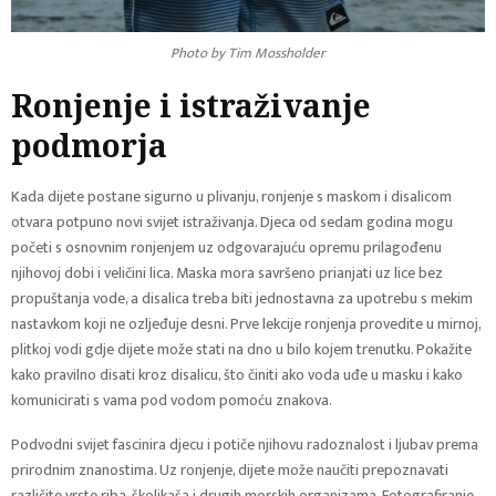
Photo by Tim Mossholder
Ronjenje i istraživanje
podmorja
Kada dijete postane sigurno u plivanju, ronjenje s maskom i disalicom
otvara potpuno novi svijet istraživanja. Djeca od sedam godina mogu
početi s osnovnim ronjenjem uz odgovarajuću opremu prilagođenu
njihovoj dobi i veličini lica. Maska mora savršeno prianjati uz lice bez
propuštanja vode, a disalica treba biti jednostavna za upotrebu s mekim
nastavkom koji ne ozljeđuje desni. Prve lekcije ronjenja provedite u mirnoj,
plitkoj vodi gdje dijete može stati na dno u bilo kojem trenutku. Pokažite
kako pravilno disati kroz disalicu, što činiti ako voda uđe u masku i kako
komunicirati s vama pod vodom pomoću znakova.
Podvodni svijet fascinira djecu i potiče njihovu radoznalost i ljubav prema
prirodnim znanostima. Uz ronjenje, dijete može naučiti prepoznavati
različite vrste riba, školjkaša i drugih morskih organizama. Fotografiranje