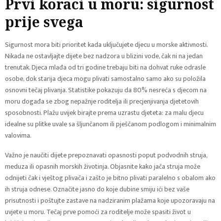
Prvi koraci u moru: sigurnost
prije svega
Sigurnost mora biti prioritet kada uključujete djecu u morske aktivnosti.
Nikada ne ostavljajte dijete bez nadzora u blizini vode, čak ni na jedan
trenutak. Djeca mlađa od tri godine trebaju biti na dohvat ruke odrasle
osobe, dok starija djeca mogu plivati samostalno samo ako su položila
osnovni tečaj plivanja. Statistike pokazuju da 80% nesreća s djecom na
moru događa se zbog nepažnje roditelja ili precjenjivanja djetetovih
sposobnosti. Plažu uvijek birajte prema uzrastu djeteta: za malu djecu
idealne su plitke uvale sa šljunčanom ili pješčanom podlogom i minimalnim
valovima.
Važno je naučiti dijete prepoznavati opasnosti poput podvodnih struja,
meduza ili opasnih morskih životinja. Objasnite kako jača struja može
odnijeti čak i vještog plivača i zašto je bitno plivati paralelno s obalom ako
ih struja odnese. Označite jasno do koje dubine smiju ići bez vaše
prisutnosti i poštujte zastave na nadziranim plažama koje upozoravaju na
uvjete u moru. Tečaj prve pomoći za roditelje može spasiti život u