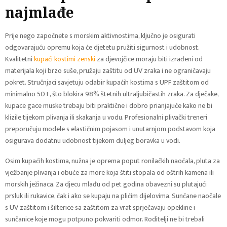
najmlađe
Prije nego započnete s morskim aktivnostima, ključno je osigurati
odgovarajuću opremu koja će djetetu pružiti sigurnost i udobnost.
Kvalitetni
kupaći kostimi zenski
za djevojčice moraju biti izrađeni od
materijala koji brzo suše, pružaju zaštitu od UV zraka i ne ograničavaju
pokret. Stručnjaci savjetuju odabir kupaćih kostima s UPF zaštitom od
minimalno 50+, što blokira 98% štetnih ultraljubičastih zraka. Za dječake,
kupace gace muske trebaju biti praktične i dobro prianjajuće kako ne bi
klizile tijekom plivanja ili skakanja u vodu. Profesionalni plivački treneri
preporučuju modele s elastičnim pojasom i unutarnjom podstavom koja
osigurava dodatnu udobnost tijekom duljeg boravka u vodi.
Osim kupaćih kostima, nužna je oprema poput ronilačkih naočala, pluta za
vježbanje plivanja i obuće za more koja štiti stopala od oštrih kamena ili
morskih ježinaca. Za djecu mlađu od pet godina obavezni su plutajući
prsluk ili rukavice, čak i ako se kupaju na plićim dijelovima. Sunčane naočale
s UV zaštitom i šilterice sa zaštitom za vrat sprječavaju opekline i
sunčanice koje mogu potpuno pokvariti odmor. Roditelji ne bi trebali