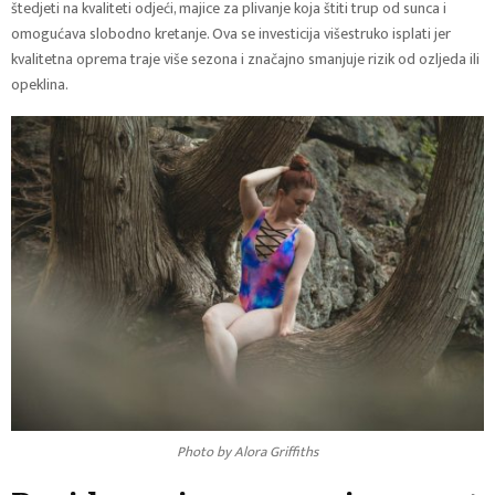
štedjeti na kvaliteti odjeći, majice za plivanje koja štiti trup od sunca i
omogućava slobodno kretanje. Ova se investicija višestruko isplati jer
kvalitetna oprema traje više sezona i značajno smanjuje rizik od ozljeda ili
opeklina.
Photo by Alora Griffiths