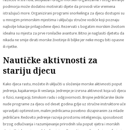
podmorja može dodatno motivirati dijete da provodi više vremena
istražujući more. Organizirani programi snorkelinga za djecu dostupni su
u mnogim primorskim mjestima i uključuju stručne vodiče koji poznaju
najbolje lokacije prilagođene djeci. Rezervati s bogatim morskim životom
idealna su mjesta za prve ronilačke avanture. Bitno je naglasiti djetetu da
nikada ne smije dirati morske životinje ili biljke jer neke mogu biti opasne
ili rijetke.
Nautičke aktivnosti za
stariju djecu
Kako djeca rastu, možete ih uključiti u složenije morske aktivnosti poput
jedrenja, kajakarenja ili veslanja. Jedrenje je izvrsna aktivnost koja uči djecu
o fizici, navigaciji, timskom radu i odgovornosti. Brojne jedriličarske škole
nude programe za djecu od deset godina gdje uz stručne instruktore uče
upravljati optimistom, malim jedrilicama posebno dizajniranim za mlade
jedriličare. Redovito jedrenje razvija prostornu inteligenciju, sposobnost
brzog odlučivanja i razumijevanje prirodnih sila poput vjetra i morskih