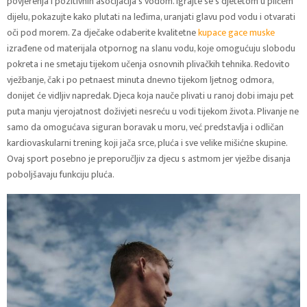
povjerenja i pozitivnih asocijacija s vodom. Igrajte se s djetetom u plićem
dijelu, pokazujte kako plutati na leđima, uranjati glavu pod vodu i otvarati
oči pod morem. Za dječake odaberite kvalitetne
kupace gace muske
izrađene od materijala otpornog na slanu vodu, koje omogućuju slobodu
pokreta i ne smetaju tijekom učenja osnovnih plivačkih tehnika. Redovito
vježbanje, čak i po petnaest minuta dnevno tijekom ljetnog odmora,
donijet će vidljiv napredak. Djeca koja nauče plivati u ranoj dobi imaju pet
puta manju vjerojatnost doživjeti nesreću u vodi tijekom života. Plivanje ne
samo da omogućava siguran boravak u moru, već predstavlja i odličan
kardiovaskularni trening koji jača srce, pluća i sve velike mišićne skupine.
Ovaj sport posebno je preporučljiv za djecu s astmom jer vježbe disanja
poboljšavaju funkciju pluća.