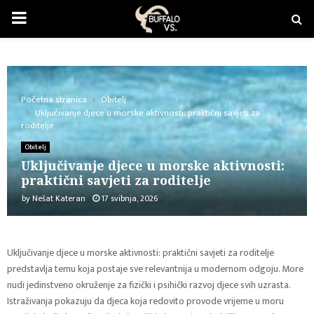
PRIMARY
MENU
Početna stranica
Obitelj
Uključivanje djece u morske aktivnosti: praktični savjeti za
roditelje
Obitelj
Uključivanje djece u morske aktivnosti:
praktični savjeti za roditelje
by
Nešat Kateran
17 svibnja, 2026
Uključivanje djece u morske aktivnosti: praktični savjeti za roditelje
predstavlja temu koja postaje sve relevantnija u modernom odgoju. More
nudi jedinstveno okruženje za fizički i psihički razvoj djece svih uzrasta.
Istraživanja pokazuju da djeca koja redovito provode vrijeme u moru