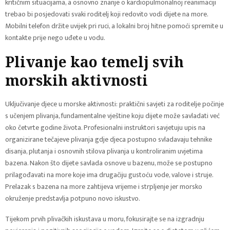
kritičnim situacijama, a osnovno znanje o kardiopulmonalnoj reanimaciji
trebao bi posjedovati svaki roditelj koji redovito vodi dijete na more.
Mobilni telefon držite uvijek pri ruci, a lokalni broj hitne pomoći spremite u
kontakte prije nego uđete u vodu.
Plivanje kao temelj svih
morskih aktivnosti
Uključivanje djece u morske aktivnosti: praktični savjeti za roditelje počinje
s učenjem plivanja, fundamentalne vještine koju dijete može savladati već
oko četvrte godine života. Profesionalni instruktori savjetuju upis na
organizirane tečajeve plivanja gdje djeca postupno svladavaju tehnike
disanja, plutanja i osnovnih stilova plivanja u kontroliranim uvjetima
bazena. Nakon što dijete savlada osnove u bazenu, može se postupno
prilagođavati na more koje ima drugačiju gustoću vode, valove i struje.
Prelazak s bazena na more zahtijeva vrijeme i strpljenje jer morsko
okruženje predstavlja potpuno novo iskustvo.
Tijekom prvih plivačkih iskustava u moru, fokusirajte se na izgradnju