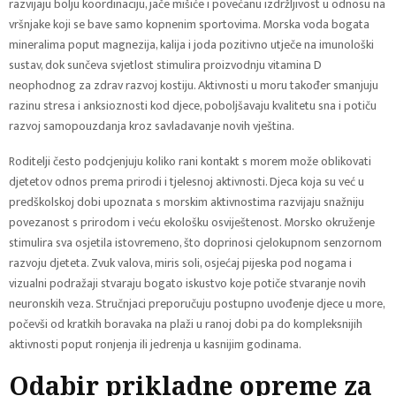
razvijaju bolju koordinaciju, jače mišiće i povećanu izdržljivost u odnosu na
vršnjake koji se bave samo kopnenim sportovima. Morska voda bogata
mineralima poput magnezija, kalija i joda pozitivno utječe na imunološki
sustav, dok sunčeva svjetlost stimulira proizvodnju vitamina D
neophodnog za zdrav razvoj kostiju. Aktivnosti u moru također smanjuju
razinu stresa i anksioznosti kod djece, poboljšavaju kvalitetu sna i potiču
razvoj samopouzdanja kroz savladavanje novih vještina.
Roditelji često podcjenjuju koliko rani kontakt s morem može oblikovati
djetetov odnos prema prirodi i tjelesnoj aktivnosti. Djeca koja su već u
predškolskoj dobi upoznata s morskim aktivnostima razvijaju snažniju
povezanost s prirodom i veću ekološku osviještenost. Morsko okruženje
stimulira sva osjetila istovremeno, što doprinosi cjelokupnom senzornom
razvoju djeteta. Zvuk valova, miris soli, osjećaj pijeska pod nogama i
vizualni podražaji stvaraju bogato iskustvo koje potiče stvaranje novih
neuronskih veza. Stručnjaci preporučuju postupno uvođenje djece u more,
počevši od kratkih boravaka na plaži u ranoj dobi pa do kompleksnijih
aktivnosti poput ronjenja ili jedrenja u kasnijim godinama.
Odabir prikladne opreme za