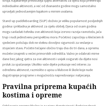
struja. Kajakarenje predstavlja sjajnu alternativu za djecu koja preferiraju
individualne aktivnosti, a već od dvanaeste godine mogu samostalno
upravljati jednostavnijim kajakom u mirnim uvalama.
Stand-up paddleboarding (SUP) doživio je veliku popularnost posljednjih
godina i prikladna je aktivnost za cijelu obitelj. Djeca od osam godina
mogu savladati tehniku ove aktivnosti koja izvrsno razvija ravnotežu, jača
trup i nudi jedinstvenu perspektivu mora. Početnici započinju u klečećem ili
sjedećem položaju dok ne steknu dovoljno sigurnosti za veslanje u
stojećem stavu. Početni tečajevi obično traju dva do tri dana, a opremu
možete iznajmiti u većini primorskih odredišta. Važno je odabrati mirne
dane bez jakog vjetra za ove aktivnosti i uvijek osigurati da dijete nosi
prsluk za spašavanje. Ukoliko vaše dijete pokazuje veći interes za
određenu aktivnost, razmislite o upisu u klubove ili škole koje nude
dugotrajnije programe s mogućnošću napredovanja i natjecanja.
Pravilna priprema kupaćih
kostima i opreme
Održavanje opreme ključno je za njenu dugotrajnost i funkcionalnost.