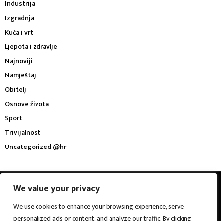
Industrija
Izgradnja
Kuća i vrt
Ljepota i zdravlje
Najnoviji
Namještaj
Obitelj
Osnove života
Sport
Trivijalnost
Uncategorized @hr
@2023 - buffalovs.com. All Right Reserved.
We value your privacy
We use cookies to enhance your browsing experience, serve
O nama
Kontakt
personalized ads or content, and analyze our traffic. By clicking