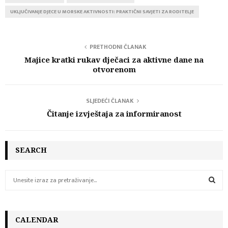
UKLJUČIVANJE DJECE U MORSKE AKTIVNOSTI: PRAKTIČNI SAVJETI ZA RODITELJE
PRETHODNI ČLANAK
Majice kratki rukav dječaci za aktivne dane na
otvorenom
SLJEDEĆI ČLANAK
Čitanje izvještaja za informiranost
SEARCH
S
e
a
S
r
c
CALENDAR
E