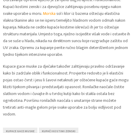
Kupaći kostimi zenski i za djevojčice zahtijevaju posebnu njegu nakon
svake uporabe u moru.
Morska
sol i klor iz bazena oštećuju elastična
vlakna tkanine ako se ne isperu temeljito hladnom vodom odmah nakon
kupanja. Nikada ne cedite kupaće kostime iskrećući ih jer to oštećuje
strukturu materijala. Umjesto toga, nježno iscijedite višak vode i ostavite ih
da se suše u hladu, nikada na direktnom suncu koje razgrađuje zaštitu od
UV zraka. Opremu za kupanje perite ručno blagim deterdžentom jednom
tjedno tijekom intenzivne uporabe.
Kupace gace muske za dječake također zahtijevaju pravilno održavanje
kako bi zadržale oblik i funkcionalnost. Provjerite redovito je li elastični
pojas ostao čvrst i jesu li šavovi netaknuti jer oštećene kupaće gaće mogu
kliziti tijekom plivanja i predstavljati opasnost. Ronilačke naočale čistite
slatkom vodom i čuvajte ih u tvrdoj kutiji kako bi stakla ostala bez
ogrebotina. Površinu ronilačkih naočala s unutarnje strane možete
tretirati anti-magle gelom prije svake uporabe za bolju vidljivost pod
vodom.
KUPACE GACE MUSKE
KUPAĆI KOSTIMI ZENSKI