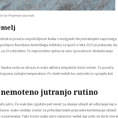
to by Prophsee Journals
emelj
i obtok in poveča razpoložljivost kisika v možganih. Ne potrebujete napornega
t počepov. Raziskava Ameriškega inštituta za šport iz leta 2021 je pokazala, da
a, za 23 odstotkov. To neposredno vpliva na vašo sposobnost obvladovanja
j hladna voda na obrazu in vratu aktivira simpatični živčni sistem. To poveča
stopoma znižujte temperaturo. Po dveh tednih bo vaše telo to sprejelo kot
 nemoteno jutranjo rutino
 jutro. Če vsak dan izgubite pet minut za iskanje oblačil ali odločanje, kaj si
stavna: vsako nedeljo zvečer za prihodnji teden pripravite kombinacije oblačil.
označevanja. Tako boste vsako jutro natančno vedeli, kaj vzeti, ne da bi moral