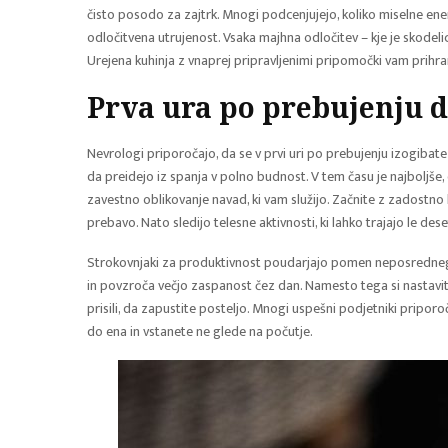
čisto posodo za zajtrk. Mnogi podcenjujejo, koliko miselne ene
odločitvena utrujenost. Vsaka majhna odločitev – kje je skodelic
Urejena kuhinja z vnaprej pripravljenimi pripomočki vam prihra
Prva ura po prebujenju 
Nevrologi priporočajo, da se v prvi uri po prebujenju izogibat
da preidejo iz spanja v polno budnost. V tem času je najboljš
zavestno oblikovanje navad, ki vam služijo. Začnite z zadostn
prebavo. Nato sledijo telesne aktivnosti, ki lahko trajajo le des
Strokovnjaki za produktivnost poudarjajo pomen neposrednega
in povzroča večjo zaspanost čez dan. Namesto tega si nastavite 
prisili, da zapustite posteljo. Mnogi uspešni podjetniki pripor
do ena in vstanete ne glede na počutje.