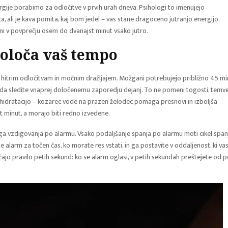
rgije porabimo za odločitve v prvih urah dneva. Psihologi to imenujejo
a, ali je kava pomita, kaj bom jedel – vas stane dragoceno jutranjo energijo.
ni v povprečju osem do dvanajst minut vsako jutro.
določa vaš tempo
e hitrim odločitvam in močnim dražljajem. Možgani potrebujejo približno 45 mi
e, da sledite vnaprej določenemu zaporedju dejanj. To ne pomeni togosti, temv
o hidratacijo – kozarec vode na prazen želodec pomaga presnovi in izboljša
et minut, a morajo biti redno izvedene.
 vzdigovanja po alarmu. Vsako podaljšanje spanja po alarmu moti cikel span
alarm za točen čas, ko morate res vstati, in ga postavite v oddaljenost, ki va
očajo pravilo petih sekund: ko se alarm oglasi, v petih sekundah preštejete od p