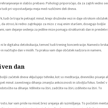
rehranjevanje in slabšo prebavo. Psihologi priporočajo, da za zajtrk vedno se
tudi pri vzpostavljanju meja med različnimi deli dneva.
tudi če traja le petnajst minut, krepi družinske vezi in daje otrokom občutek
, da otroci, ki redno zajtrkujejo za mizo z vsaj enim staršem, dosegajo boljše
sami, vam dejanje sedenja za jedilne mize pomaga strukturirati dan in preidete 
o ni le digitalna detoksikacija, temveč tudi trening koncentracije. Namesto brsk
e in načrtujte dan v mislih. Ta praksa vam daje občutek nadzora in namere,
iven dan
 boljši začetek dneva vključujejo tehnike, kot so meditacija, dnevniško pisanje al
že pet minut zavestnega dihanja zmanjša ankcioznosti in izboljša fokus. Sedeč v
otočite na dihanje. Vdihnite na štiri, zadržite na štiri, izdihnite na štiri. To
rosto, kar vam pride na misel, brez urejanja ali razmišljanja. To počistim menta