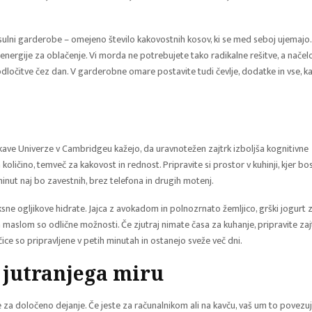
ulni garderobe – omejeno število kakovostnih kosov, ki se med seboj ujemajo.
e energije za oblačenje. Vi morda ne potrebujete tako radikalne rešitve, a načel
ločitve čez dan. V garderobne omare postavite tudi čevlje, dodatke in vse, k
kave Univerze v Cambridgeu kažejo, da uravnotežen zajtrk izboljša kognitivne
količino, temveč za kakovost in rednost. Pripravite si prostor v kuhinji, kjer bo
minut naj bo zavestnih, brez telefona in drugih motenj.
sne ogljikove hidrate. Jajca z avokadom in polnozrnato žemljico, grški jogurt 
 maslom so odlične možnosti. Če zjutraj nimate časa za kuhanje, pripravite zaj
čice so pripravljene v petih minutah in ostanejo sveže več dni.
e jutranjega miru
te za določeno dejanje. Če jeste za računalnikom ali na kavču, vaš um to povezu