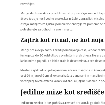
razmišljati.
Mnogi strokovnjaki za produktivnost priporočajo koncept kaps
Steve Jobs je nosil vedno enako, ker ni želel zapravljati miseln
ostaja: manj izbire zjutraj pomeni več energije za pomembne od
potrebujete za odhod, na enem mestu.
Zajtrk kot ritual, ne kot nuja
Mnogi preskočijo zajtrk zaradi pomanjkanja časa, vendar razis
funkcije za do 20 odstotkov v prvih štirih urah dneva. Ne gre za 
lahko mirno pojedli. To lahko traja le deset minut, a teh deset 
Idealen zajtrk vključuje beljakovine, zdrave maščobe in komplek
oreščki in jagodičjem ali ovsena kaša z bananami in mandljevim
večer prej. Mleta ovsena kaša v kozarcu ali jajčne skledice iz pe
Jedilne mize kot središč
Jedilne mize niso le kos pohištva, temveč prostor, ki ga določi