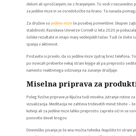
delom ali sproščanjem, ne z hranjenjem. To vodi v nezavedno p
za jedilne mize in se osredotočite na hrano. Ta navada pomaga 
Za družine so
jedilne mize
še posebej pomembne. Skupen zajtrk, 
stabilnosti. Raziskava Univerze Cornell iz leta 2020 je pokazala
šolske rezultate in imajo manj vedenjskih težav. Tudi če živite 
spanja v aktivnost.
Postavite si pravilo, da so jedilne mize zjutraj brez telefona. T
po novicah preberite nekaj strani knjige ali pa preprosto sedit
namesto reaktivnega odzivanja na zunanje dražljaje.
Miselna priprava za produkt
Poleg fizične priprave je ključna tudi miselna. Jutranje rutine za
vizualizacija. Meditacija ne zahteva tridesetih minut tihote – 
kuhinji ali za jedilne mize lahko preprosto zaprete oči in se osred
ponovite deset krogov.
Dnevniško pisanje je še ena močna tehnika. Napišite tri strani p