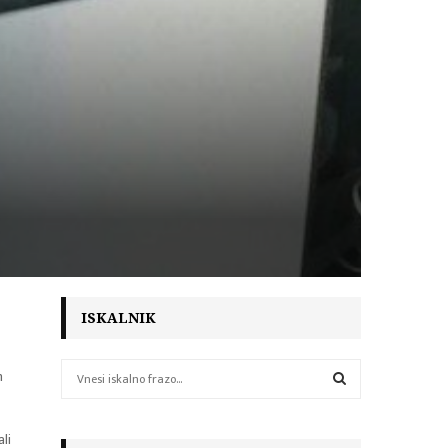
ISKALNIK
S
n
e
a
S
r
li