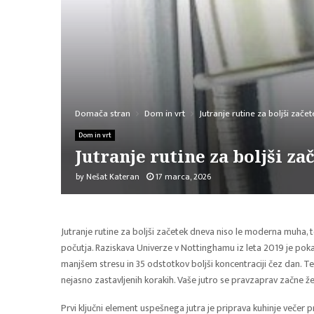
Domača stran
Dom in vrt
Jutranje rutine za boljši zače
Dom in vrt
Jutranje rutine za boljši z
by
Nešat Kateran
17 marca, 2026
Jutranje rutine za boljši začetek dneva niso le moderna muha,
počutja. Raziskava Univerze v Nottinghamu iz leta 2019 je pokaz
manjšem stresu in 35 odstotkov boljši koncentraciji čez dan. Te
nejasno zastavljenih korakih. Vaše jutro se pravzaprav začne že
Prvi ključni element uspešnega jutra je priprava kuhinje večer p