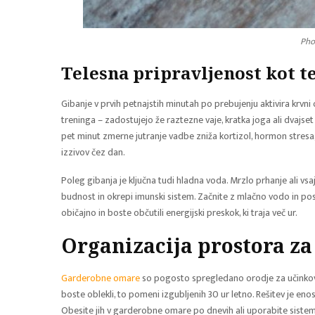
Pho
Telesna pripravljenost kot t
Gibanje v prvih petnajstih minutah po prebujenju aktivira krvn
treninga – zadostujejo že raztezne vaje, kratka joga ali dvajse
pet minut zmerne jutranje vadbe zniža kortizol, hormon stres
izzivov čez dan.
Poleg gibanja je ključna tudi hladna voda. Mrzlo prhanje ali vsa
budnost in okrepi imunski sistem. Začnite z mlačno vodo in po
običajno in boste občutili energijski preskok, ki traja več ur.
Organizacija prostora za
Garderobne omare
so pogosto spregledano orodje za učinkovito
boste oblekli, to pomeni izgubljenih 30 ur letno. Rešitev je eno
Obesite jih v garderobne omare po dnevih ali uporabite sistem 