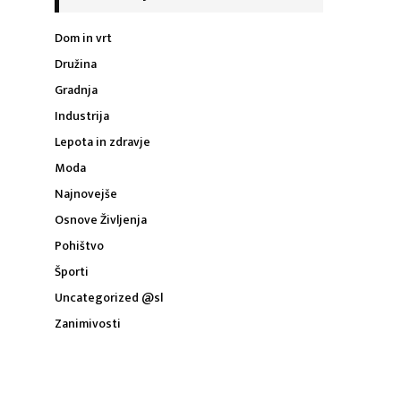
Dom in vrt
Družina
Gradnja
Industrija
Lepota in zdravje
Moda
Najnovejše
Osnove Življenja
Pohištvo
Športi
Uncategorized @sl
Zanimivosti