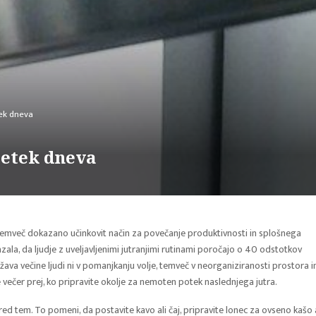
tek dneva
ačetek dneva
 temveč dokazano učinkovit način za povečanje produktivnosti in splošnega
ala, da ljudje z uveljavljenimi jutranjimi rutinami poročajo o 40 odstotkov
žava večine ljudi ni v pomanjkanju volje, temveč v neorganiziranosti prostora i
 večer prej, ko pripravite okolje za nemoten potek naslednjega jutra.
red tem. To pomeni, da postavite kavo ali čaj, pripravite lonec za ovseno kašo a