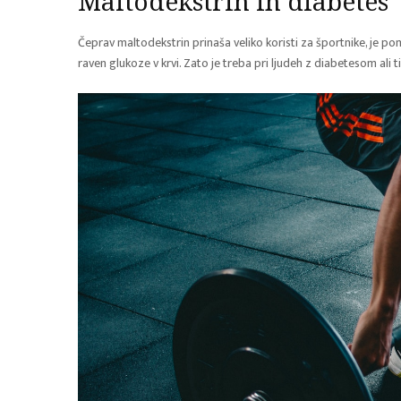
Maltodekstrin in diabetes
Čeprav maltodekstrin prinaša veliko koristi za športnike, je p
raven glukoze v krvi. Zato je treba pri ljudeh z diabetesom ali 