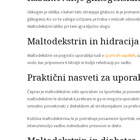
Glikogen je oblika, v kateri telo shranjuje glukozo, ki je primar
glikogena. Ko so te zaloge izčrpane, je treba v mišicah obnovit
Maltodekstrin lahko pri tem igra ključno vlogo.
Maltodekstrin in hidracija
Maltodekstrin se pogosto uporablja tudi v
športnih napitkih
, 
vodo, kar pripomore k hitrejši in boljši rehidraciji po vadbi.
Praktični nasveti za upor
Čeprav je maltodekstrin zelo uporaben za športnike, je pomembn
maltodekstrin le dodatek k prehrani in ga ni mogoče uporabiti
smiselno posvetovati z dietetikom ali strokovnjakom za prehr
Količina maltodekstrina, ki jo potrebuje posamezni športnik, se 
intenzivnostjo vadbe, individualno presnovo in dieto.