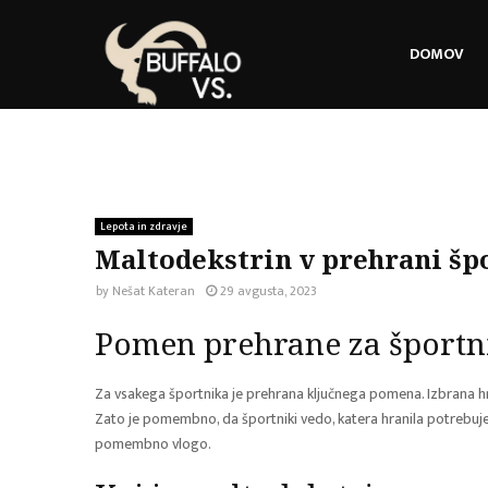
DOMOV
Lepota in zdravje
Maltodekstrin v prehrani šp
by
Nešat Kateran
29 avgusta, 2023
Pomen prehrane za športn
Za vsakega športnika je prehrana ključnega pomena. Izbrana hra
Zato je pomembno, da športniki vedo, katera hranila potrebuje
pomembno vlogo.