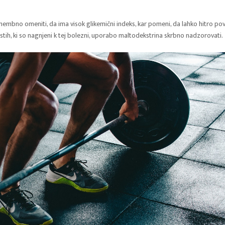
omembno omeniti, da ima visok glikemični indeks, kar pomeni, da lahko hitro pov
tistih, ki so nagnjeni k tej bolezni, uporabo maltodekstrina skrbno nadzorovati.