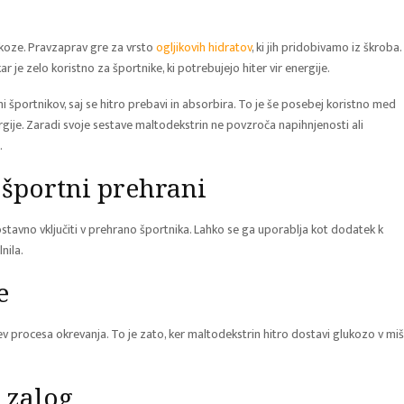
lukoze. Pravzaprav gre za vrsto
ogljikovih hidratov
, ki jih pridobivamo iz škroba.
r je zelo koristno za športnike, ki potrebujejo hiter vir energije.
i športnikov, saj se hitro prebavi in absorbira. To je še posebej koristno med
rgije. Zaradi svoje sestave maltodekstrin ne povzroča napihnjenosti ali
.
športni prehrani
ostavno vključiti v prehrano športnika. Lahko se ga uporablja kot dodatek k
nila.
e
 procesa okrevanja. To je zato, ker maltodekstrin hitro dostavi glukozo v miš
 zalog