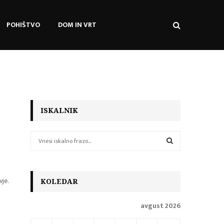
POHIŠTVO
DOM IN VRT
ISKALNIK
S
e
a
S
r
c
je.
E
KOLEDAR
h
f
A
avgust 2026
o
r
R