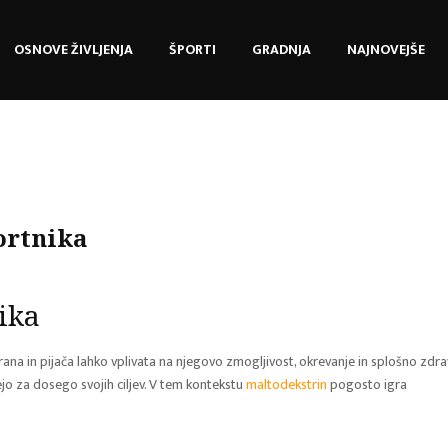
OSNOVE ŽIVLJENJA
ŠPORTI
GRADNJA
NAJNOVEJŠE
ortnika
ika
na in pijača lahko vplivata na njegovo zmogljivost, okrevanje in splošno zdrav
jo za dosego svojih ciljev. V tem kontekstu
maltodekstrin
pogosto igra