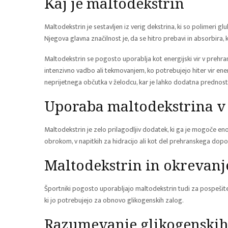
Kaj je maltodekstrin
Maltodekstrin je sestavljen iz verig dekstrina, ki so polimeri g
Njegova glavna značilnost je, da se hitro prebavi in absorbira, ka
Maltodekstrin se pogosto uporablja kot energijski vir v prehran
intenzivno vadbo ali tekmovanjem, ko potrebujejo hiter vir ene
neprijetnega občutka v želodcu, kar je lahko dodatna prednost
Uporaba maltodekstrina v 
Maltodekstrin je zelo prilagodljiv dodatek, ki ga je mogoče en
obrokom, v napitkih za hidracijo ali kot del prehranskega dopol
Maltodekstrin in okrevanj
Športniki pogosto uporabljajo maltodekstrin tudi za pospešitev
ki jo potrebujejo za obnovo glikogenskih zalog.
Razumevanje glikogenskih