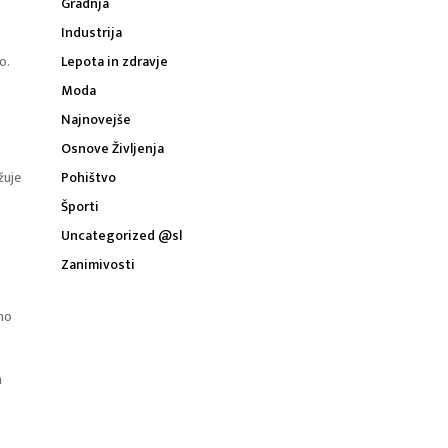
Gradnja
Industrija
o.
Lepota in zdravje
Moda
Najnovejše
Osnove Življenja
žuje
Pohištvo
Športi
Uncategorized @sl
Zanimivosti
dno
n