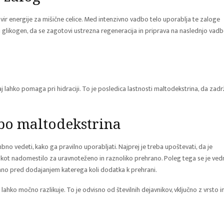
ni vir energije za mišične celice. Med intenzivno vadbo telo uporablja te zaloge
i glikogen, da se zagotovi ustrezna regeneracija in priprava na naslednjo vadb
saj lahko pomaga pri hidraciji. To je posledica lastnosti maltodekstrina, da zadr
abo maltodekstrina
o vedeti, kako ga pravilno uporabljati. Najprej je treba upoštevati, da je
 kot nadomestilo za uravnoteženo in raznoliko prehrano. Poleg tega se je ve
ano pred dodajanjem katerega koli dodatka k prehrani.
lahko močno razlikuje. To je odvisno od številnih dejavnikov, vključno z vrsto i