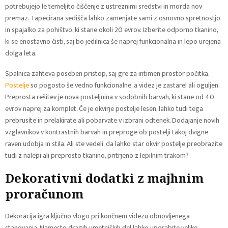
potrebujejo le temeljito čiščenje z ustreznimi sredstvi in morda nov
premaz. Tapecirana sedišča lahko zamenjate sami z osnovno spretnostjo
in spajalko za pohištvo, ki stane okoli 20 evrov. Izberite odporno tkanino,
ki se enostavno čisti, saj bo jedilnica še naprej funkcionalna in lepo urejena
dolga leta.
Spalnica zahteva poseben pristop, saj gre za intimen prostor počitka.
Postelje
so pogosto še vedno funkcionalne, a videz je zastarel ali oguljen.
Preprosta rešitev je nova posteljnina v sodobnih barvah, ki stane od 40
evrov naprej za komplet. Če je okvirje postelje lesen, lahko tudi tega
prebrusíte in prelakirate ali pobarvate v izbrani odtenek. Dodajanje novih
vzglavnikov v kontrastnih barvah in preproge ob postelji takoj dvigne
raven udobja in stila. Ali ste vedeli, da lahko star okvir postelje preobrazite
tudi z nalepi ali preprosto tkanino, pritrjeno z lepilnim trakom?
Dekorativni dodatki z majhnim
proračunom
Dekoracija igra ključno vlogo pri končnem videzu obnovljenega
stanovanja. Namesto dragih umetniških del lahko uporabite velike