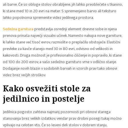
ali barve. Če so obloge stolov obrabljene, jih lahko preoblečete s tkanino,
ki stane med 10 in 20 evri na meter. S spremenjeno barvo ali teksturo
lahko popolnoma spremenite videz jedilnega prostora.
Sedežna garnitura
predstavlja osrednji element dnevne sobe in njena
prenova prinaša največji vizualni učinek. Namesto nakupa nove garniture,
ki lahko stane več tisoč evrov, razmislite o preplačilu obstoječe. Elastični
prevleke za kavče stanejo med 30 in 80 evri, odvisno od velikosti in
kakovosti. Druga možnost je profesionalno čiščenje in popravilo, ki stane
od 100 do 200 evrov, a vašo sedežno garnituro vrne v odlično stanje.
Dodajanje novih blazin v sodobnih barvah in vzorcih prav tako obnovi
videz brez večjih stroškov.
Kako osvežiti stole za
jedilnico in postelje
Jedilnica pogosto zahteva najmanj pozornosti pri obnovi starega
stanovanja brez velikih izdatkov, vendar prav drobni posegi tukaj močno
vplivajo na celoten vtis. Če so leseni deli stolov v dobrem stanju,