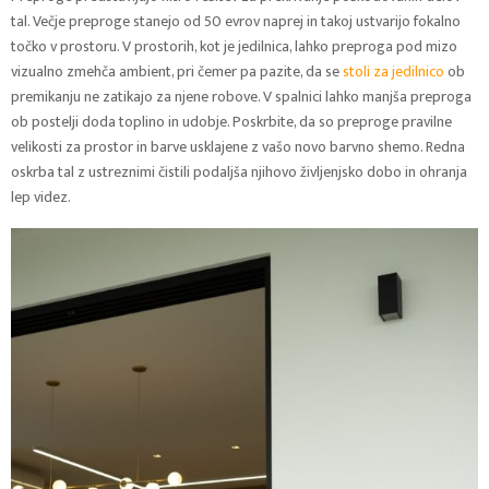
tal. Večje preproge stanejo od 50 evrov naprej in takoj ustvarijo fokalno
točko v prostoru. V prostorih, kot je jedilnica, lahko preproga pod mizo
vizualno zmehča ambient, pri čemer pa pazite, da se
stoli za jedilnico
ob
premikanju ne zatikajo za njene robove. V spalnici lahko manjša preproga
ob postelji doda toplino in udobje. Poskrbite, da so preproge pravilne
velikosti za prostor in barve usklajene z vašo novo barvno shemo. Redna
oskrba tal z ustreznimi čistili podaljša njihovo življenjsko dobo in ohranja
lep videz.