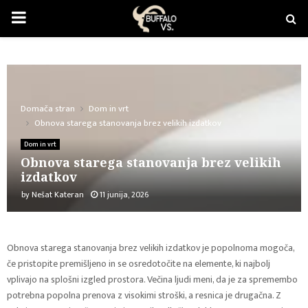
PRIMARY
MENU
Domača stran
Dom in vrt
Obnova starega stanovanja brez velikih izdatkov
Dom in vrt
Obnova starega stanovanja brez velikih
izdatkov
by
Nešat Kateran
11 junija, 2026
Obnova starega stanovanja brez velikih izdatkov je popolnoma mogoča,
če pristopite premišljeno in se osredotočite na elemente, ki najbolj
vplivajo na splošni izgled prostora. Večina ljudi meni, da je za spremembo
potrebna popolna prenova z visokimi stroški, a resnica je drugačna. Z