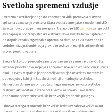
Svetloba spremeni vzdušje
Ustrezna osvetlitev je pogosto zanemarjen vidik prenove, a bistveno
vpliva na zaznavanje prostora. Stara svetila zamenjajte z modernimi LED
žarnicami, ki porabijo manj energije in trajajo dlje. LED
žarnice
stanejo od 3
evri naprej in prihranijo stroške elektrike. Nove svetilke lahko najdete po
dostopnih cenah v trgovinah z opremo za dom, že za 20 evrov dobite
sodoben dizajn. Kombinacija glavne osvetlitve in manjših točkovnih luči
ustvari prijetno vzdušje.
Svetila lahko tudi prenovite sami z barvanjem ali zamenjavo senčil. Star
lestenec pridobi novo življenje s sprejem barve in novim senčilom, ki stane
okoli 15 evrov. V spalnici je priporočljiva toplejša osvetlitev, medtem ko
potrebujete v kuhinji in kopalnici močnejšo, hladnejšo svetlobo.
Namestitev dimmerjev omogoča prilagajanje intenzivnosti svetlobe
različnim aktivnostim in stane od 15 evrov na stikalo. Tako lahko
popolnoma spremenite vzdušje brez večjih gradbenih posegov.
Obnova starega stanovanja brez velikih izdatkov zahteva več časa kot
denarja, a rezultati so lahko impresivni. S pravilnim načrtovanjem,