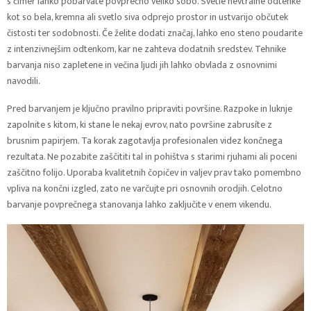
s čimer lahko pobarvate povprečno veliko sobo. Svetle nevtralne odtenke
kot so bela, kremna ali svetlo siva odprejo prostor in ustvarijo občutek
čistosti ter sodobnosti. Če želite dodati značaj, lahko eno steno poudarite
z intenzivnejšim odtenkom, kar ne zahteva dodatnih sredstev. Tehnike
barvanja niso zapletene in večina ljudi jih lahko obvlada z osnovnimi
navodili.
Pred barvanjem je ključno pravilno pripraviti površine. Razpoke in luknje
zapolnite s kitom, ki stane le nekaj evrov, nato površine zabrusíte z
brusnim papirjem. Ta korak zagotavlja profesionalen videz končnega
rezultata. Ne pozabite zaščititi tal in pohištva s starimi rjuhami ali poceni
zaščitno folijo. Uporaba kvalitetnih čopičev in valjev prav tako pomembno
vpliva na končni izgled, zato ne varčujte pri osnovnih orodjih. Celotno
barvanje povprečnega stanovanja lahko zaključite v enem vikendu.