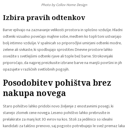
Photo by Collov Home Design
Izbira pravih odtenkov
Barve vplivajo na zaznavanje velikosti prostora in splošno vzdušje. Hladni
odtenki vizualno povečajo majhne sobe, medtem ko topli toni ustvarjajo
bolj intimno vzdušje. V spalnicah so priporočljivi umirjeni odtenki modre,
zelene ali sivkaste, ki spodbujajo sprostitev. Dnevne prostore lahko
osvežite s svetlejšimi odtenki rjave ali tople bež barve. Strokovnjaki
priporočajo, da najprej preizkusite izbrane barve na manjši površini in jih
opazujete v različnih svetlobnih pogojih.
Posodobitev pohištva brez
nakupa novega
Staro pohištvo lahko pridobi novo življenje z enostavnimi posegi, ki
stanejo zlomek cene novega. Leseno pohištvo lahko prebrusíte in
prelakirate za manj kot 30 evrov na kos. Stoli za jedilnico so idealni
kandidati za takšno prenovo, saj pogosto potrebujejo le svež premaz laka