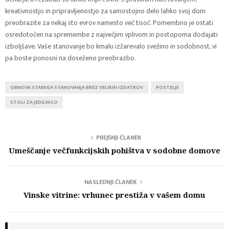
kreativnostjo in pripravljenostjo za samostojno delo lahko svoj dom
preobrazite za nekaj sto evrov namesto več tisoč. Pomembno je ostati
osredotočen na spremembe z največjim vplivom in postopoma dodajati
izboljšave. Vaše stanovanje bo kmalu izžarevalo svežino in sodobnost, vi
pa boste ponosni na doseženo preobrazbo.
OBNOVA STAREGA STANOVANJA BREZ VELIKIH IZDATKOV
POSTELJE
STOLI ZA JEDILNICO
PREJŠNJI ČLANEK
Umeščanje večfunkcijskih pohištva v sodobne domove
NASLEDNJI ČLANEK
Vinske vitrine: vrhunec prestiža v vašem domu