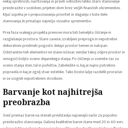
nekaj spretnosti, načrtovanja in pravih odločitev lahko staro stanovanje
preobrazite v sodoben, prijeten dom brez večjih finančnih obremenitev.
Ključ uspeha je v prepoznavanju prioritet in vlaganju v tiste dele
stanovanja, ki prinašajo največjo vizualno spremembo.
Prva faza vsakega projekta prenove mora biti temeljito čiščenje in
razglašanje prostora. Stare zavese, izrabljeni preproge in nepotrebni
dekorativni predmeti pogosto delajo prostor temen in natrpan.
Odstranitev teh elementov ne stane ničesar, vendar takoj odpre prostor in
omogoči boljšo oceno dejanskega stanja. Po čiščenju si vzemite čas za
oceno stanja sten, tal in pohištva. Zabeležite si, kaj je nujno potrebno
popravila in kaj je zgolj stvar estetike. Tako boste lažje razdelili proračun
in se izognili nepotrebnim stroškom.
Barvanje kot najhitrejša
preobrazba
Svež premaz barve na stenah predstavlja najcenejši način za popolno
preobrazbo stanovanja. Galona kvalitetne barve stane med 20 in 40 evri,