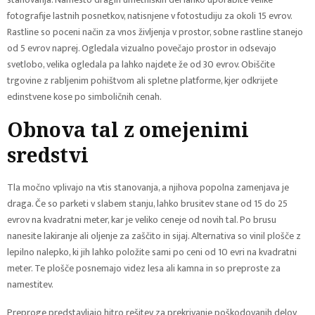
fotografije lastnih posnetkov, natisnjene v fotostudiju za okoli 15 evrov.
Rastline so poceni način za vnos življenja v prostor, sobne rastline stanejo
od 5 evrov naprej. Ogledala vizualno povečajo prostor in odsevajo
svetlobo, velika ogledala pa lahko najdete že od 30 evrov. Obiščite
trgovine z rabljenim pohištvom ali spletne platforme, kjer odkrijete
edinstvene kose po simboličnih cenah.
Obnova tal z omejenimi
sredstvi
Tla močno vplivajo na vtis stanovanja, a njihova popolna zamenjava je
draga. Če so parketi v slabem stanju, lahko brusitev stane od 15 do 25
evrov na kvadratni meter, kar je veliko ceneje od novih tal. Po brusu
nanesite lakiranje ali oljenje za zaščito in sijaj. Alternativa so vinil plošče z
lepilno nalepko, ki jih lahko položite sami po ceni od 10 evri na kvadratni
meter. Te plošče posnemajo videz lesa ali kamna in so preproste za
namestitev.
Preproge predstavljajo hitro rešitev za prekrivanje poškodovanih delov