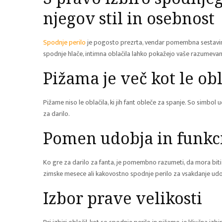
njegov stil in osebno
Spodnje perilo
je pogosto prezrta, vendar pomembna sestavina 
spodnje hlače, intimna oblačila lahko pokažejo vaše razumevan
Pižama je več kot le ob
Pižame niso le oblačila, ki jih fant obleče za spanje. So simbol u
za darilo.
Pomen udobja in funkc
Ko gre za darilo za fanta, je pomembno razumeti, da mora biti 
zimske mesece ali kakovostno spodnje perilo za vsakdanje udob
Izbor prave velikosti