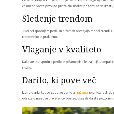
Pri izbiri oblačil, kot so spodnje perilo in pižame, je ključna iz
če mu ne bosta pravilno pristajala. Bodite pozorni na velikosti, k
Sledenje trendom
Tudi pri spodnjem perilu in pižamah obstajajo modni trendi. Osta
trendovsko in praktično.
Vlaganje v kvaliteto
Kakovostno spodnje perilo in pižame niso le trajnejše, ampak t
služilo.
Darilo, ki pove več
Izbira darila, kot so spodnje perilo ali
pižama
, je priložnost, d
odražajo njegove preference, boste pokazali, da ste pozorni na