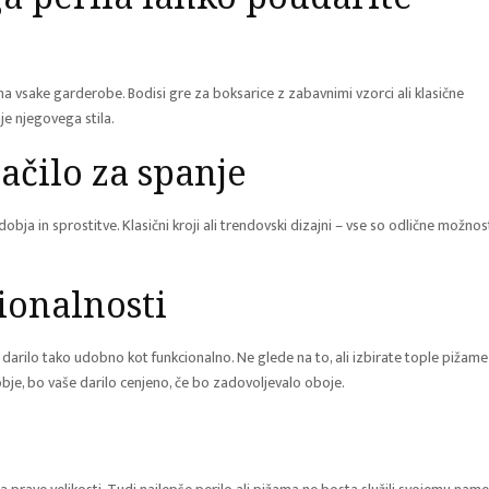
st
vsake garderobe. Bodisi gre za boksarice z zabavnimi vzorci ali klasične
je njegovega stila.
lačilo za spanje
dobja in sprostitve. Klasični kroji ali trendovski dizajni – vse so odlične možnos
ionalnosti
darilo tako udobno kot funkcionalno. Ne glede na to, ali izbirate tople pižame
je, bo vaše darilo cenjeno, če bo zadovoljevalo oboje.