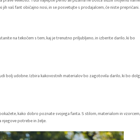
bira prave velikosti. Tudi najlepše perilo ali pižama ne bosta služili svojemu name
i jih vaš fant običajno nosi, in se posvetujte s prodajalcem, če niste prepričani.
nite na tekočem s tem, kaj je trenutno priljubljeno, in izberite darilo, ki bo
udi bolj udobne. Izbira kakovostnih materialov bo zagotovila darilo, ki bo dol
a pokažete, kako dobro poznate svojega fanta. S stilom, materialom in vzorcem,
 njegove potrebe in želje.