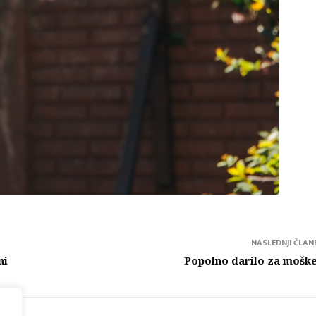
NASLEDNJI ČLAN
ni
Popolno darilo za mošk