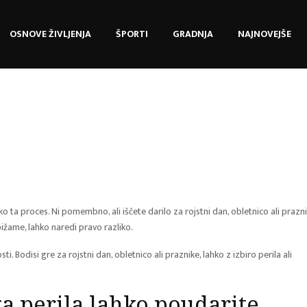
OSNOVE ŽIVLJENJA
ŠPORTI
GRADNJA
NAJNOVEJŠE
hko ta proces. Ni pomembno, ali iščete darilo za rojstni dan, obletnico ali prazni
ižame, lahko naredi pravo razliko.
. Bodisi gre za rojstni dan, obletnico ali praznike, lahko z izbiro perila ali
ga perila lahko poudarite