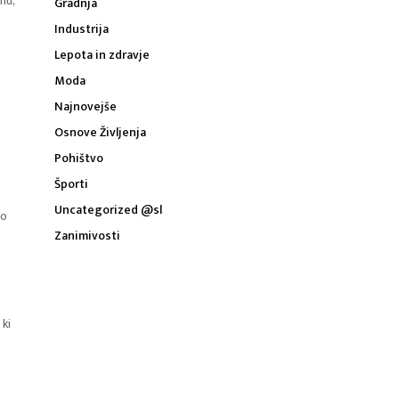
nu,
Gradnja
Industrija
Lepota in zdravje
Moda
Najnovejše
Osnove Življenja
Pohištvo
Športi
Uncategorized @sl
go
Zanimivosti
 ki