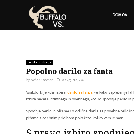
DOMOV
Lepota in zdravje
Popolno darilo za fanta
by
Nešat Kateran
10 avgusta, 2023
Vsakdo, ki je kdaj izbiral
darilo za fanta
, ve, kako zapleten je la
izbira nečesa intimnega in osebnega, kot so spodnje perilo in p
Spodnje perilo in pižame so odlična darila za posebne priložnosti
pižame z osebnim pridihom pokažete, koliko vam je mar.
S pravo izbiro spodnje