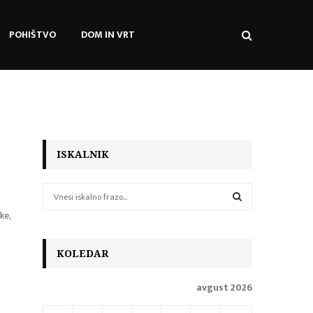
POHIŠTVO
DOM IN VRT
ISKALNIK
S
e
ke,
a
S
r
c
E
KOLEDAR
h
f
A
avgust 2026
o
r
R