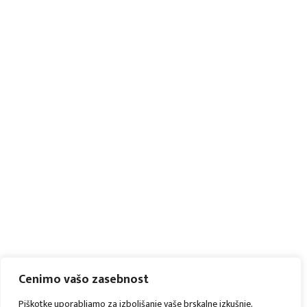
Cenimo vašo zasebnost
Piškotke uporabljamo za izboljšanje vaše brskalne izkušnje,