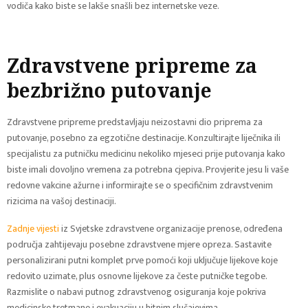
vodiča kako biste se lakše snašli bez internetske veze.
Zdravstvene pripreme za
bezbrižno putovanje
Zdravstvene pripreme predstavljaju neizostavni dio priprema za
putovanje, posebno za egzotične destinacije. Konzultirajte liječnika ili
specijalistu za putničku medicinu nekoliko mjeseci prije putovanja kako
biste imali dovoljno vremena za potrebna cjepiva. Provjerite jesu li vaše
redovne vakcine ažurne i informirajte se o specifičnim zdravstvenim
rizicima na vašoj destinaciji.
Zadnje vijesti
iz Svjetske zdravstvene organizacije prenose, određena
područja zahtijevaju posebne zdravstvene mjere opreza. Sastavite
personalizirani putni komplet prve pomoći koji uključuje lijekove koje
redovito uzimate, plus osnovne lijekove za česte putničke tegobe.
Razmislite o nabavi putnog zdravstvenog osiguranja koje pokriva
medicinske tretmane i evakuaciju u hitnim slučajevima.