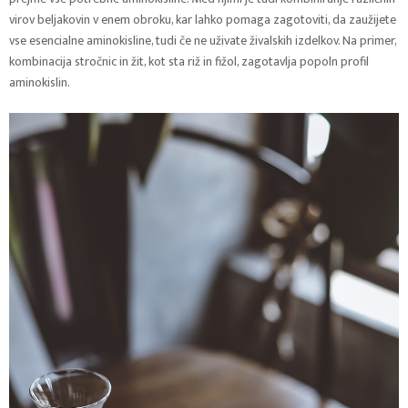
virov beljakovin v enem obroku, kar lahko pomaga zagotoviti, da zaužijete
vse esencialne aminokisline, tudi če ne uživate živalskih izdelkov. Na primer,
kombinacija stročnic in žit, kot sta riž in fižol, zagotavlja popoln profil
aminokislin.