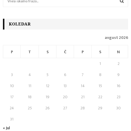
e
a
S
r
c
KOLEDAR
E
h
f
A
avgust 2026
o
r
R
P
T
S
Č
P
S
N
:
C
1
2
H
3
4
5
6
7
8
9
10
11
12
13
14
15
16
17
18
19
20
21
22
23
24
25
26
27
28
29
30
31
« Jul