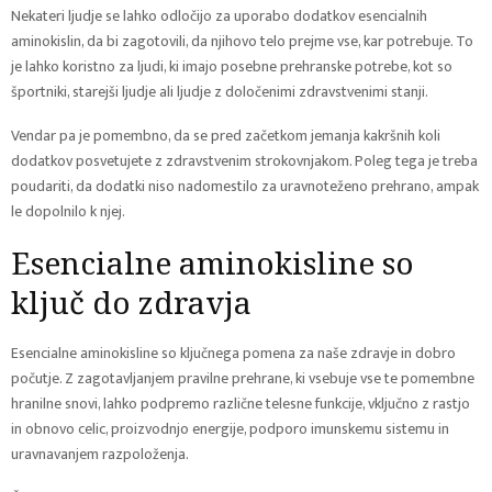
Nekateri ljudje se lahko odločijo za uporabo dodatkov esencialnih
aminokislin, da bi zagotovili, da njihovo telo prejme vse, kar potrebuje. To
je lahko koristno za ljudi, ki imajo posebne prehranske potrebe, kot so
športniki, starejši ljudje ali ljudje z določenimi zdravstvenimi stanji.
Vendar pa je pomembno, da se pred začetkom jemanja kakršnih koli
dodatkov posvetujete z zdravstvenim strokovnjakom. Poleg tega je treba
poudariti, da dodatki niso nadomestilo za uravnoteženo prehrano, ampak
le dopolnilo k njej.
Esencialne aminokisline so
ključ do zdravja
Esencialne aminokisline so ključnega pomena za naše zdravje in dobro
počutje. Z zagotavljanjem pravilne prehrane, ki vsebuje vse te pomembne
hranilne snovi, lahko podpremo različne telesne funkcije, vključno z rastjo
in obnovo celic, proizvodnjo energije, podporo imunskemu sistemu in
uravnavanjem razpoloženja.