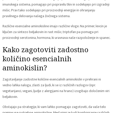
imunskega sistema, pomagajo pri popravilu tkiv in sodelujejo pri izgradnji
mišic. Prav tako sodelujejo pri proizvodnji energije in ohranjanju
pravilnega delovanja našega živčnega sistema.
Različne esencialne aminokisline imajo različne vloge. Na primer, levcin je
ključen za sintezo beljakovin in rast mišic, triptofan pa pomaga pri
proizvodnji serotonina, hormona, ki uravnava naše razpoloženje in spanec.
Kako zagotoviti zadostno
količino esencialnih
aminokislin?
Zagotavljanje zadostne količine esencialnih aminokislin v prehrani ni
vedno lahka naloga, zlasti za ljudi, ki se iz različnih razlogov (npr.
vegetarijanci, vegani, ljudje z alergijami na hrano) izogibajo določenim viri
beljakovin.
Obstajajo pa strategije, ki vam lahko pomagajo zagotoviti, da vaše telo
prejme vse potrebne aminokisline. Med njimi je tudi kombiniranje različnih