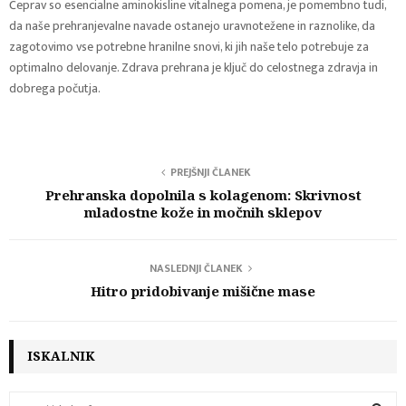
Čeprav so esencialne aminokisline vitalnega pomena, je pomembno tudi,
da naše prehranjevalne navade ostanejo uravnotežene in raznolike, da
zagotovimo vse potrebne hranilne snovi, ki jih naše telo potrebuje za
optimalno delovanje. Zdrava prehrana je ključ do celostnega zdravja in
dobrega počutja.
PREJŠNJI ČLANEK
Prehranska dopolnila s kolagenom: Skrivnost
mladostne kože in močnih sklepov
NASLEDNJI ČLANEK
Hitro pridobivanje mišične mase
ISKALNIK
S