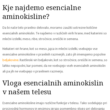
Kje najdemo esencialne
aminokisline?
Da bi naše telo pravilno delovalo, moramo zaužiti ustrezne količine
esencialnih aminokislin. Te najdemo v različnih virih hrane, med katerimi so
mlečni izdelki, meso, ribe, stročnice, oreščki in semena.
Nekateri viri hrane, kot so meso, jajca in mlečni izdelki, vsebujejo vse
esencialne aminokisline v pravilnih razmerjih, zato jih imenujemo popolne
beljakovine
. Rastlinski viri beljakovin, kot so stročnice, oreščki in semena, so
lahko nepopolni, kar pomeni, da ne vsebujejo vseh esencialnih aminokislin
ali pa jih ne vsebujejo v pravilnem razmerju.
Vloga esencialnih aminokislin
v našem telesu
Esencialne aminokisline imajo različne funkcije v telesu. Tako sodelujejo pri
proizvodnji hormonov in encimov, igrajo pomembno vlogo pri delovanju