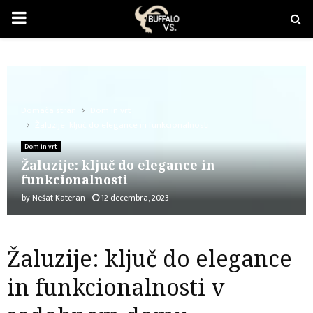
PRIMARY
MENU
Domača stran
Dom in vrt
Žaluzije: ključ do elegance in funkcionalnosti
Dom in vrt
Žaluzije: ključ do elegance in
funkcionalnosti
by
Nešat Kateran
12 decembra, 2023
Žaluzije: ključ do elegance
in funkcionalnosti v