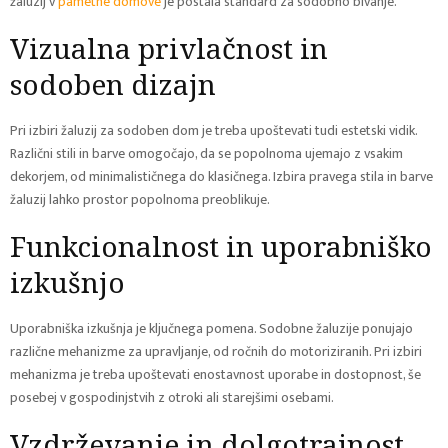
žaluzij v
pametne domove
je postala standard za sodobno bivanje.
Vizualna privlačnost in
sodoben dizajn
Pri izbiri žaluzij za sodoben dom je treba upoštevati tudi estetski vidik.
Različni stili in barve omogočajo, da se popolnoma ujemajo z vsakim
dekorjem, od minimalističnega do klasičnega. Izbira pravega stila in barve
žaluzij lahko prostor popolnoma preoblikuje.
Funkcionalnost in uporabniško
izkušnjo
Uporabniška izkušnja je ključnega pomena. Sodobne žaluzije ponujajo
različne mehanizme za upravljanje, od ročnih do motoriziranih. Pri izbiri
mehanizma je treba upoštevati enostavnost uporabe in dostopnost, še
posebej v gospodinjstvih z otroki ali starejšimi osebami.
Vzdrževanje in dolgotrajnost