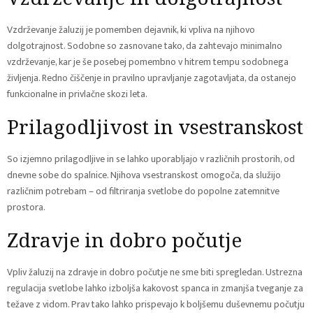
Vzdrževanje žaluzij je pomemben dejavnik, ki vpliva na njihovo
dolgotrajnost. Sodobne so zasnovane tako, da zahtevajo minimalno
vzdrževanje, kar je še posebej pomembno v hitrem tempu sodobnega
življenja. Redno čiščenje in pravilno upravljanje zagotavljata, da ostanejo
funkcionalne in privlačne skozi leta.
Prilagodljivost in vsestranskost
So izjemno prilagodljive in se lahko uporabljajo v različnih prostorih, od
dnevne sobe do spalnice. Njihova vsestranskost omogoča, da služijo
različnim potrebam – od filtriranja svetlobe do popolne zatemnitve
prostora.
Zdravje in dobro počutje
Vpliv žaluzij na zdravje in dobro počutje ne sme biti spregledan. Ustrezna
regulacija svetlobe lahko izboljša kakovost spanca in zmanjša tveganje za
težave z vidom. Prav tako lahko prispevajo k boljšemu duševnemu počutju