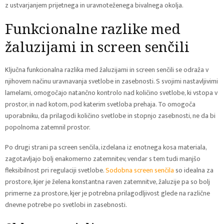
z ustvarjanjem prijetnega in uravnoteženega bivalnega okolja.
Funkcionalne razlike med
žaluzijami in screen senčili
Ključna funkcionalna razlika med žaluzijami in screen senčili se odraža v
njihovem načinu uravnavanja svetlobe in zasebnosti. S svojimi nastavljivimi
lamelami, omogočajo natančno kontrolo nad količino svetlobe, ki vstopa v
prostor, in nad kotom, pod katerim svetloba prehaja. To omogoča
uporabniku, da prilagodi količino svetlobe in stopnjo zasebnosti, ne da bi
popolnoma zatemnil prostor.
Po drugi strani pa screen senčila, izdelana iz enotnega kosa materiala,
zagotavljajo bolj enakomerno zatemnitev, vendar s tem tudi manjšo
fleksibilnost pri regulaciji svetlobe.
Sodobna screen senčila
so idealna za
prostore, kjer je želena konstantna raven zatemnitve, žaluzije pa so bolj
primerne za prostore, kjer je potrebna prilagodljivost glede na različne
dnevne potrebe po svetlobi in zasebnosti.