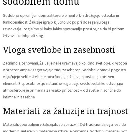
sodobnem domu
Sodobno opremljen dom zahteva elemente, ki združujejo estetiko in
funkcionalnost. Žaluzije igrajo ključno vlogo pri doseganju tega
ravnovesja. Poglejmo si, kako lahko spremenijo prostor, ne da bi pri tem
žrtvovali udobje ali slog.
Vloga svetlobe in zasebnosti
Začnimo z osnovami. Žaluzije ne le uravnavajo količino svetlobe, ki vstopa
v prostor, ampak zagotavljajo tudi zasebnost. Sodobni domovi pogosto
vključujejo velike steklene površine, kjer žaluzije postanejo bistven
element. S sposobnostjo natančne regulacije svetlobe, lahko ustvarjajo
atmosfero, ki je primerna za vsako priložnost – od svetle in sončne do
intimne in zasebne.
Materiali za žaluzije in trajnost
Materiali, uporabljeni v žaluzijah, so se razvili. Od tradicionalnega lesa do
modernih sintetičnih materialov, izbira je ogromna. Sodobni materiali kot