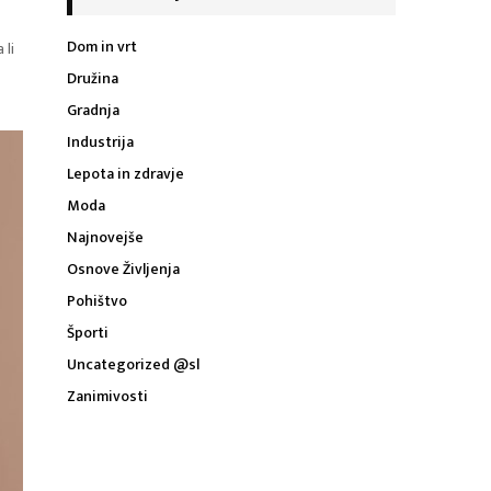
Dom in vrt
 li
Družina
Gradnja
Industrija
Lepota in zdravje
Moda
Najnovejše
Osnove Življenja
Pohištvo
Športi
Uncategorized @sl
Zanimivosti