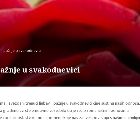
i i pažnje u svakodnevici
pažnje u svakodnevici
 zvezdani trenuci ljubavi i pažnje u svakodnevici čine suštinu naših odnosa.
a gradimo čvrste emotivne veze, bilo da je reč o romantičnim odnosima,
je i prisutnosti stvaramo uspomene koje nas zauvek povezuju s našim najmiliji