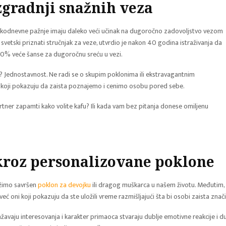
zgradnji snažnih veza
svakodnevne pažnje imaju daleko veći učinak na dugoročno zadovoljstvo vezom
 svetski priznati stručnjak za veze, utvrdio je nakon 40 godina istraživanja da
20% veće šanse za dugoročnu sreću u vezi.
m? Jednostavnost. Ne radi se o skupim poklonima ili ekstravagantnim
 koji pokazuju da zaista poznajemo i cenimo osobu pored sebe.
partner zapamti kako volite kafu? Ili kada vam bez pitanja donese omiljenu
 kroz personalizovane poklone
ažimo savršen
poklon za devojku
ili dragog muškarca u našem životu. Međutim,
eć oni koji pokazuju da ste uložili vreme razmišljajući šta bi osobi zaista znači
žavaju interesovanja i karakter primaoca stvaraju dublje emotivne reakcije i d