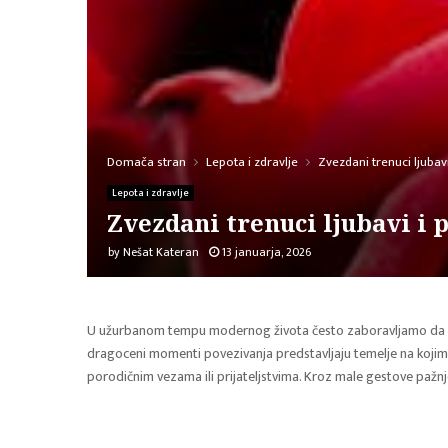
Domača stran
Lepota i zdravlje
Zvezdani trenuci ljubav
Lepota i zdravlje
Zvezdani trenuci ljubavi i 
by
Nešat Kateran
13 januarja, 2026
U užurbanom tempu modernog života često zaboravljamo da mali
dragoceni momenti povezivanja predstavljaju temelje na kojim
porodičnim vezama ili prijateljstvima. Kroz male gestove pažn