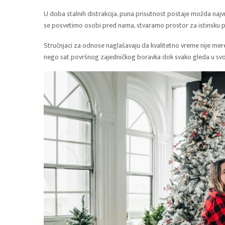
U doba stalnih distrakcija, puna prisutnost postaje možda najv
se posvetimo osobi pred nama, stvaramo prostor za istinsku 
Stručnjaci za odnose naglašavaju da kvalitetno vreme nije mere
nego sat površnog zajedničkog boravka dok svako gleda u svo