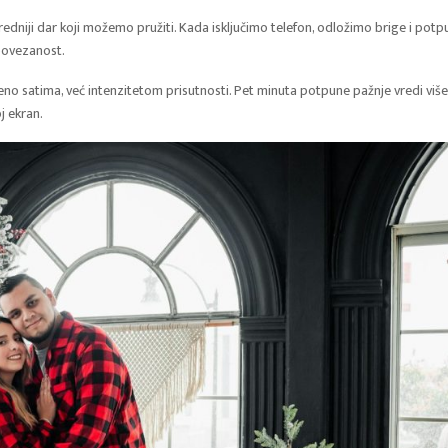
redniji dar koji možemo pružiti. Kada isključimo telefon, odložimo brige i pot
povezanost.
no satima, već intenzitetom prisutnosti. Pet minuta potpune pažnje vredi više
j ekran.