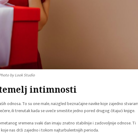
Photo by Look Studio
temelj intimnosti
o naših odnosa. To su one male, naizgled beznačajne navike koje zajedno stvara
ečere, ili trenutak kada se uveče smestite jedno pored drugog čitajući knjige.
ometanog vremena svaki dan imaju znatno stabilnije i zadovoljnije odnose. Ti
e koje nas drži zajedno i tokom najturbulentnijih perioda.