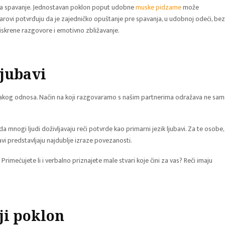
ak na spavanje. Jednostavan poklon poput udobne
muske pidzame
može
arovi potvrđuju da je zajedničko opuštanje pre spavanja, u udobnoj odeći, bez
iskrene razgovore i emotivno zbližavanje.
ljubavi
svakog odnosa. Način na koji razgovaramo s našim partnerima odražava ne sa
da mnogi ljudi doživljavaju reči potvrde kao primarni jezik ljubavi. Za te osobe,
avi predstavljaju najdublje izraze povezanosti.
Primećujete li i verbalno priznajete male stvari koje čini za vas? Reči imaju
ji poklon