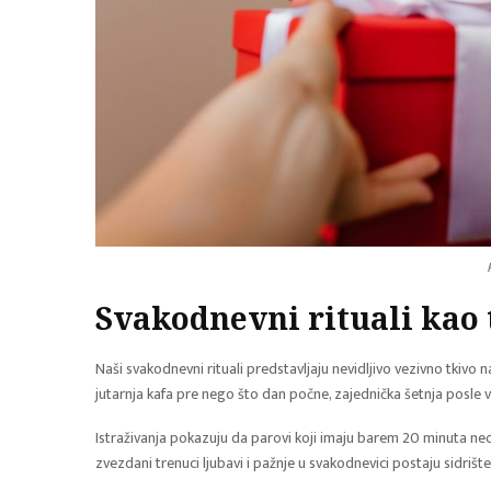
Svakodnevni rituali kao 
Naši svakodnevni rituali predstavljaju nevidljivo vezivno tkiv
jutarnja kafa pre nego što dan počne, zajednička šetnja posle v
Istraživanja pokazuju da parovi koji imaju barem 20 minuta ne
zvezdani trenuci ljubavi i pažnje u svakodnevici postaju sidrišt