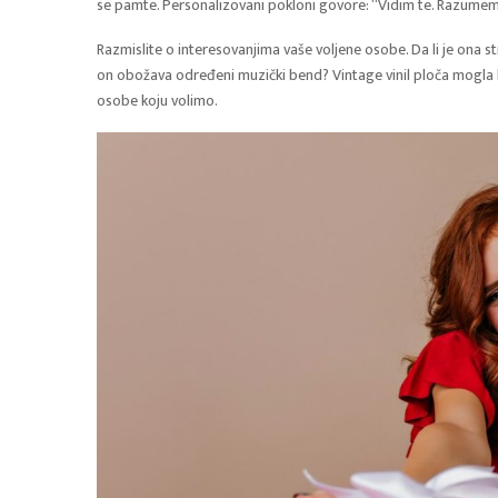
se pamte. Personalizovani pokloni govore: “Vidim te. Razumem 
Razmislite o interesovanjima vaše voljene osobe. Da li je ona s
on obožava određeni muzički bend? Vintage vinil ploča mogla bi
osobe koju volimo.