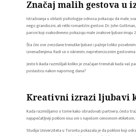
Značaj malih gestova u i
Istraživanja u oblasti psihologije odnosa pokazuju da male, 
nego grandiozni, ali retki romantični gestovi. Dr. John Gottman,
parovi koji svakodnevno pokazuju male znakove ljubavi imaju 
Šta čini ove zvezdane trenutke ljubavi i pažnje toliko posebni
iznenađenjima. Radi se o iskrenim, nepretencioznim gestovima
Jeste li ikada razmišljali koliko je značajan trenutak kada vaš 
poslasticu nakon napornog dana?
Kreativni izrazi ljubavi
Kada razmišljamo o tome kako obradovati partnera, često tr
najupečatljiviji pokloni nisu oni s najvišom cenovnom etiketom, v
Studija Univerziteta u Torontu pokazala je da pokloni koji odra