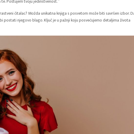
te. Poštujem tvoju jedinstvenost.”
trastveni čitalac? Možda unikatna knjiga s posvetom može biti savršen izbor. Da
 postati njegovo blago. Ključ je u pažnji koju posvećujemo detaljima života