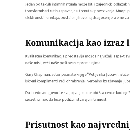
Jedan od takvih intimnih rituala može biti i zajednički odlaz
transformisati rutinu spavanja u trenutak povezivanja. Mnogi p
elektronskih uređaja, postalo njihovo najdragocenije vreme za 
Komunikacija kao izraz 
Kvalitetna komunikacija predstavlja možda najvažniji aspekt 
naše misli, već i naše poštovanje prema njima.
Gary Chapman, autor poznate knjige “Pet jezika ljubavi”, ističe 
iskreni komplimenti, reči ohrabrenja i verbalno izražavanje ljub
Da li redovno govorite svojoj voljenoj osobi šta cenite kod nje? 
izuzetnu moć da leče, podižu i stvaraju intimnost.
Prisutnost kao najvredni