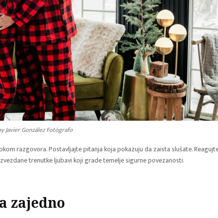
y Javier González Fotógrafo
om razgovora. Postavljajte pitanja koja pokazuju da zaista slušate. Reagujt
 zvezdane trenutke ljubavi koji grade temelje sigurne povezanosti.
a zajedno