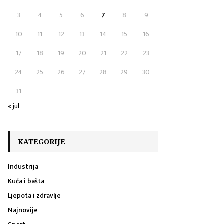
H
3
4
5
6
7
8
9
10
11
12
13
14
15
16
17
18
19
20
21
22
23
24
25
26
27
28
29
30
31
« jul
KATEGORIJE
Industrija
Kuća i bašta
Ljepota i zdravlje
Najnovije