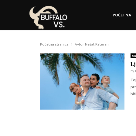
POČETNA
Početna stranica
Avtor
Nešat Kateran
Un
Lj
by
Top
pro
biti