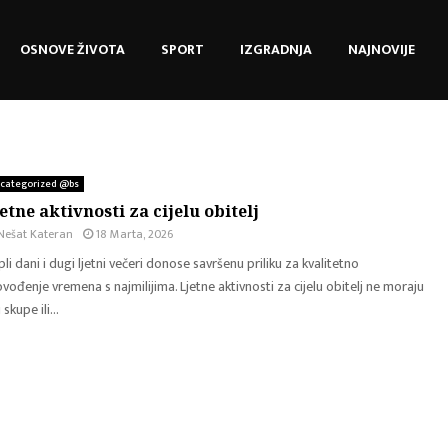
OSNOVE ŽIVOTA
SPORT
IZGRADNJA
NAJNOVIJE
categorized @bs
etne aktivnosti za cijelu obitelj
Nešat Kateran
18 Marta, 2026
li dani i dugi ljetni večeri donose savršenu priliku za kvalitetno
vođenje vremena s najmilijima. Ljetne aktivnosti za cijelu obitelj ne moraju
 skupe ili...