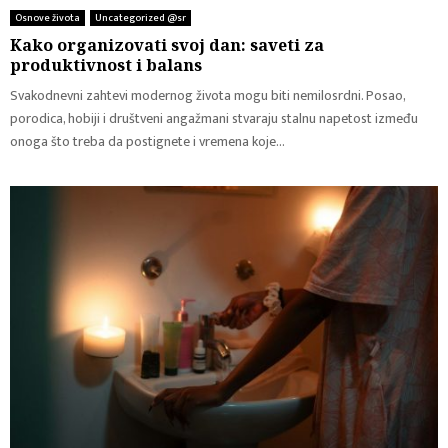
Osnove života
Uncategorized @sr
Kako organizovati svoj dan: saveti za
produktivnost i balans
Svakodnevni zahtevi modernog života mogu biti nemilosrdni. Posao,
porodica, hobiji i društveni angažmani stvaraju stalnu napetost između
onoga što treba da postignete i vremena koje...