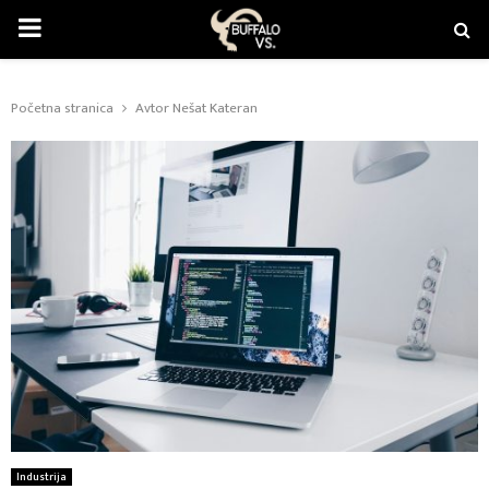
PRIMARY
MENU
Početna stranica
Avtor
Nešat Kateran
Industrija