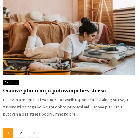
Najnoviji
Osnove planiranja putovanja bez stresa
Putovanja mogu biti izvor nezaboravnih uspomena ili stalnog stresa, u
zavisnosti od toga koliko ste dobro pripremljeni. Osnove planiranja
putovanja bez stresa počinju mnogo pre...
Пагинација
1
2