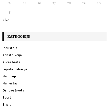
24
25
26
27
28
29
30
31
« јул
KATEGORIJE
Industrija
Konstrukcija
Kuća i bašta
Lepota i zdravlje
Najnoviji
Nameštaj
Osnove života
Sport ​
Trivia