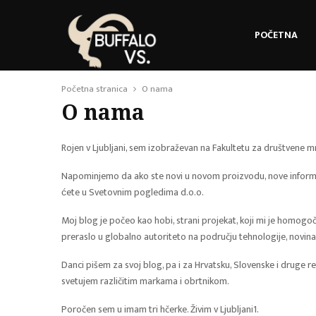
POČETNA
Početna stranica
O nama
O nama
Rojen v Ljubljani, sem izobraževan na Fakultetu za društvene mr
Napominjemo da ako ste novi u novom proizvodu, nove informacij
ćete u Svetovnim pogledima d.o.o.
Moj blog je počeo kao hobi, strani projekat, koji mi je homogoč
preraslo u globalno autoriteto na području tehnologije, novina,
Danci pišem za svoj blog, pa i za Hrvatsku, Slovenske i druge re
svetujem različitim markama i obrtnikom.
Poročen sem u imam tri hčerke. Živim v Ljubljani​1​.