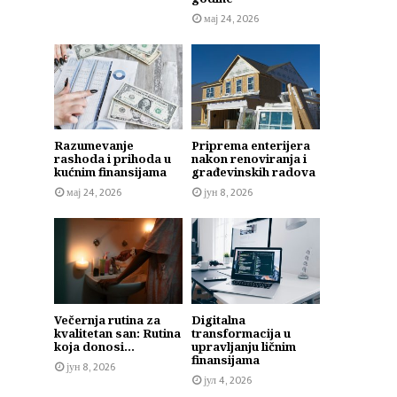
мај 24, 2026
Razumevanje
Priprema enterijera
rashoda i prihoda u
nakon renoviranja i
kućnim finansijama
građevinskih radova
мај 24, 2026
јун 8, 2026
Večernja rutina za
Digitalna
kvalitetan san: Rutina
transformacija u
koja donosi...
upravljanju ličnim
finansijama
јун 8, 2026
јул 4, 2026