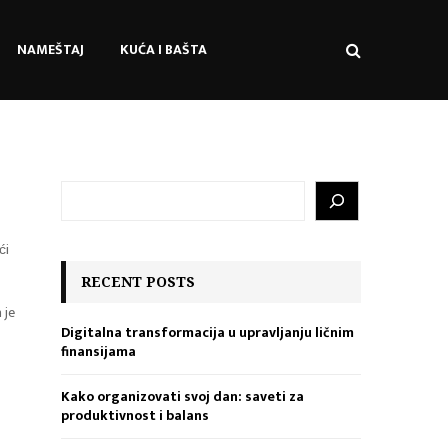
NAMEŠTAJ
KUĆA I BAŠTA
S
e
a
́i
r
c
RECENT POSTS
h
 je
Digitalna transformacija u upravljanju ličnim
finansijama
Kako organizovati svoj dan: saveti za
produktivnost i balans