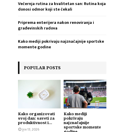
Večernja rutina za kvalitetan san: Rutina koja
donosi odmor koji ste čekali
Priprema enterijera nakon renoviranja i
građevinskih radova
Kako mediji pokrivaju najznačajnije sportske
momente godine
POPULAR POSTS
Kako organizovati
Kako mediji
svoj dan: saveti za
pokrivaju
produktivnost i...
najznačajnije
sportske momente
јун 13, 2026
godine