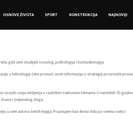
OSNOVE ŽIVOTA
SPORT ​
KONSTRUKCIJA
NAJNOVIJI
eže, gde sem studijski sociolog, politologija i komunikologija.
e o tehnologiji ćete pronaći, nove informacije o strategiji proizvoda pronac
io izraziti svoja mišljenja o različitim svetovnim temama. U narednih 10 godina
 hrane i življenskog sloga.
vije, u sem autora šestih knjiga. Praznujem kao ikona stila po svemu svetu i