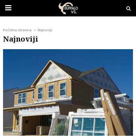
PRIMARY
MENU
Početna stranica
Najnoviji
Najnoviji