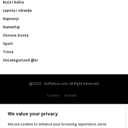
Kuća i bašta
Lepota i zdravlje
Najnoviji
Nameštaj
Osnove života
Sport ​
Trivia
Uncategorized @sr
@2023 - buffalovs.com. All Right Reserved.
O nama
Kontakt
Bosnian
(
босански
)
Hrvatski
(
хрватски
)
We value your privacy
English
(
енглески
)
Deutsch
(
немачки
)
We use cookies to enhance your browsing experience, serve
Italiano
(
италијански
)
македонски
српски