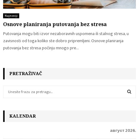
Najnoviji
Osnove planiranja putovanja bez stresa
Putovanja mogu biti izvor nezaboravnih uspomena ili stalnog stresa, u
zavisnosti od toga koliko ste dobro pripremljeni. Osnove planiranja
putovanja bez stresa počinju mnogo pre...
PRETRAŽIVAČ
S
e
a
S
r
c
KALENDAR
E
h
f
A
август 2026.
o